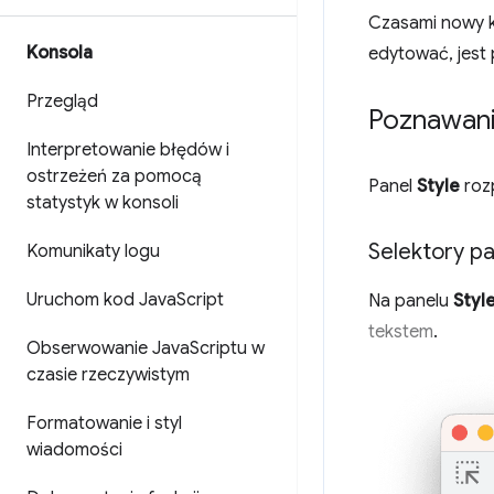
Czasami nowy k
Konsola
edytować, jest 
Przegląd
Poznawani
Interpretowanie błędów i
ostrzeżeń za pomocą
Panel
Style
rozp
statystyk w konsoli
Selektory pa
Komunikaty logu
Uruchom kod Java
Script
Na panelu
Styl
tekstem
.
Obserwowanie Java
Scriptu w
czasie rzeczywistym
Formatowanie i styl
wiadomości