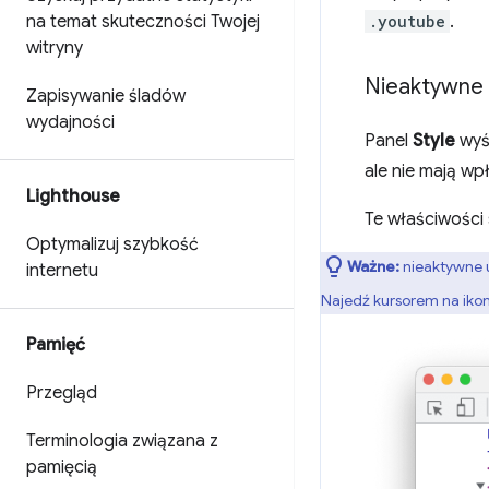
.youtube
.
na temat skuteczności Twojej
witryny
Nieaktywne
Zapisywanie śladów
wydajności
Panel
Style
wyś
ale nie mają w
Lighthouse
Te właściwości 
Optymalizuj szybkość
Ważne:
nieaktywne u
internetu
Najedź kursorem na iko
Pamięć
Przegląd
Terminologia związana z
pamięcią