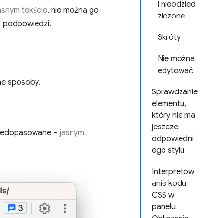
i nieodzied
asnym tekście
, nie można go
ziczone
ub podpowiedzi.
Skróty
Nie można
edytować
ne sposoby.
Sprawdzanie
elementu,
który nie ma
jeszcze
 niedopasowane –
jasnym
odpowiedni
ego stylu
Interpretow
anie kodu
CSS w
panelu