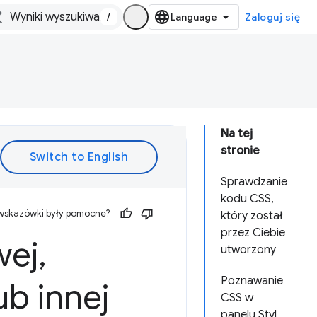
/
Zaloguj się
Na tej
stronie
Sprawdzanie
kodu CSS,
 wskazówki były pomocne?
który został
przez Ciebie
wej
,
utworzony
Poznawanie
ub innej
CSS w
panelu Styl