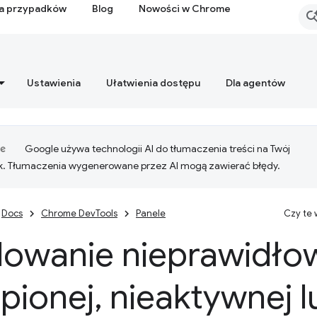
ia przypadków
Blog
Nowości w Chrome
Ustawienia
Ułatwienia dostępu
Dla agentów
Google używa technologii AI do tłumaczenia treści na Twój
k. Tłumaczenia wygenerowane przez AI mogą zawierać błędy.
Docs
Chrome DevTools
Panele
Czy te
dowanie nieprawidło
pionej
,
nieaktywnej l