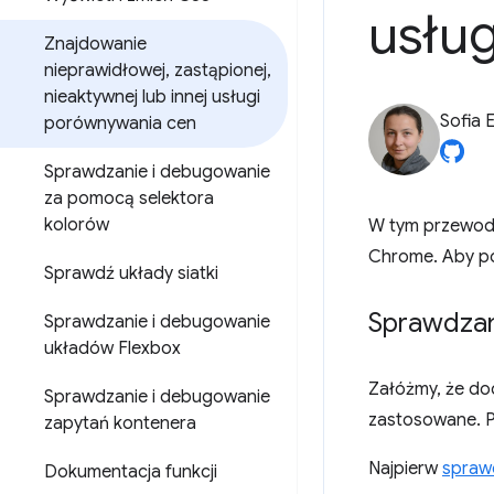
usłu
Znajdowanie
nieprawidłowej
,
zastąpionej
,
nieaktywnej lub innej usługi
Sofia 
porównywania cen
Sprawdzanie i debugowanie
za pomocą selektora
kolorów
W tym przewodn
Chrome. Aby po
Sprawdź układy siatki
Sprawdzan
Sprawdzanie i debugowanie
układów Flexbox
Załóżmy, że do
Sprawdzanie i debugowanie
zastosowane. Po
zapytań kontenera
Najpierw
spraw
Dokumentacja funkcji