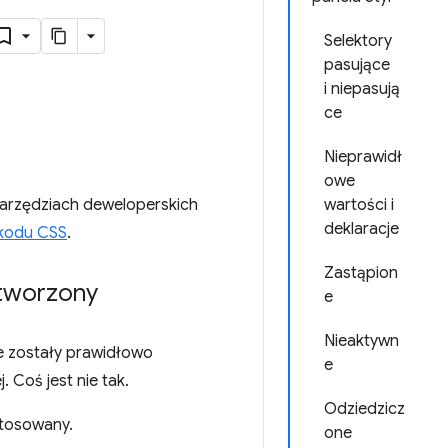
Selektory
pasujące
i niepasują
ce
Nieprawidł
owe
Narzędziach deweloperskich
wartości i
deklaracje
 kodu CSS
.
Zastąpion
utworzony
e
Nieaktywn
e zostały prawidłowo
e
 Coś jest nie tak.
Odziedzicz
stosowany.
one