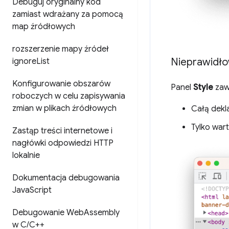
Debuguj oryginalny kod
zamiast wdrażany za pomocą
map źródłowych
rozszerzenie mapy źródeł
Nieprawidło
ignore
List
Konfigurowanie obszarów
Panel
Style
zawi
roboczych w celu zapisywania
zmian w plikach źródłowych
Całą dekl
Tylko war
Zastąp treści internetowe i
nagłówki odpowiedzi HTTP
lokalnie
Dokumentacja debugowania
Java
Script
Debugowanie Web
Assembly
w C
/
C++