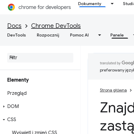
Dokumenty
Stud
Docs
Chrome DevTools
DevTools
Rozpocznij
Pomoc AI
Panele
preferowany języ
Elementy
Strona główna
Przegląd
Znaj
DOM
CSS
zastą
Wyświetl i zmień CSS