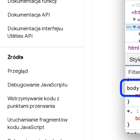
Dokumentacja funkcji
Dokumentacja API
Dokumentacja interfejsu
Utilities API
Źródła
Przegląd
Debugowanie Java
Scriptu
Wstrzymywanie kodu z
punktami przerwania
Uruchamianie fragmentów
kodu Java
Script