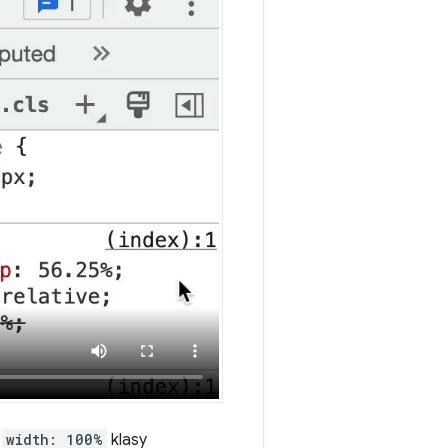
t
width: 100%
klasy