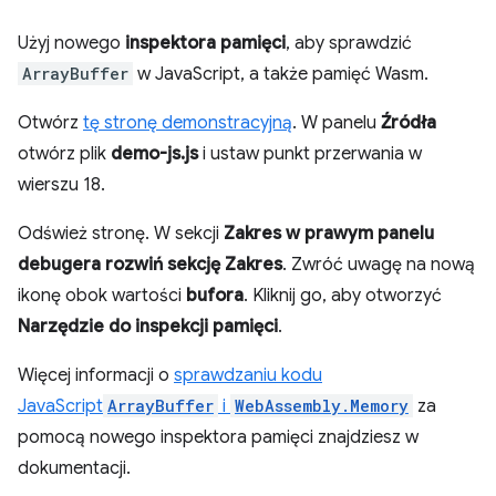
Użyj nowego
inspektora pamięci
, aby sprawdzić
ArrayBuffer
w JavaScript, a także pamięć Wasm.
Otwórz
tę stronę demonstracyjną
. W panelu
Źródła
otwórz plik
demo-js.js
i ustaw punkt przerwania w
wierszu 18.
Odśwież stronę. W sekcji
Zakres w prawym panelu
debugera
rozwiń sekcję Zakres
. Zwróć uwagę na nową
ikonę obok wartości
bufora
. Kliknij go, aby otworzyć
Narzędzie do inspekcji pamięci
.
Więcej informacji o
sprawdzaniu kodu
JavaScript
ArrayBuffer
i
WebAssembly.Memory
za
pomocą nowego inspektora pamięci znajdziesz w
dokumentacji.