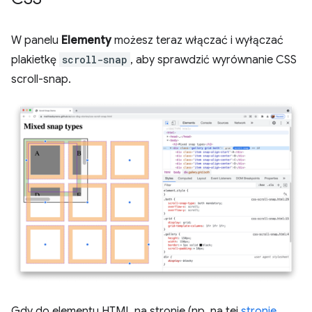
W panelu
Elementy
możesz teraz włączać i wyłączać
plakietkę
scroll-snap
, aby sprawdzić wyrównanie CSS
scroll-snap.
Gdy do elementu HTML na stronie (np. na tej
stronie