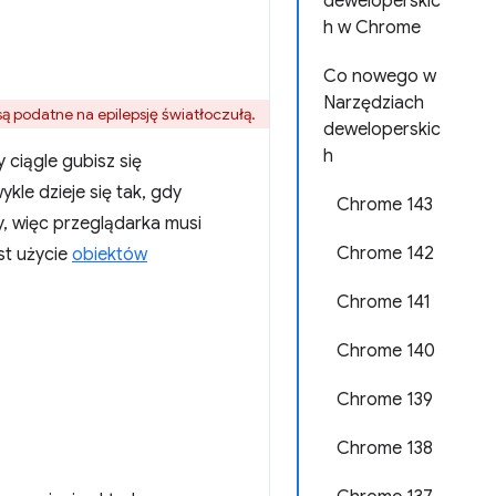
deweloperskic
h w Chrome
Co nowego w
Narzędziach
ą podatne na epilepsję światłoczułą.
deweloperskic
h
 ciągle gubisz się
kle dzieje się tak, gdy
Chrome 143
y, więc przeglądarka musi
Chrome 142
st użycie
obiektów
Chrome 141
Chrome 140
Chrome 139
Chrome 138