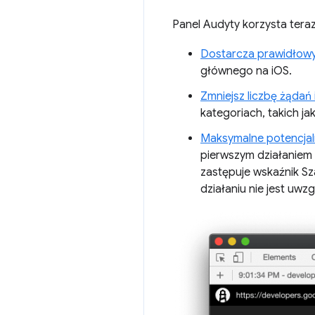
Panel Audyty korzysta tera
Dostarcza prawidłowy
głównego na iOS.
Zmniejsz liczbę żądań 
kategoriach, takich ja
Maksymalne potencjaln
pierwszym działaniem u
zastępuje wskaźnik S
działaniu nie jest uwz