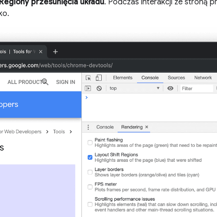
Regiony przesunięcia układu
. Podczas interakcji ze stroną p
ko.