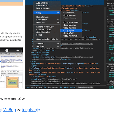
ów elementów.
e
i
VisBug
za
inspirację
.