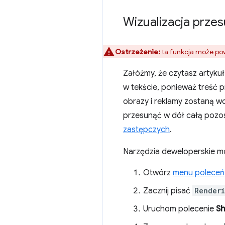
Wizualizacja prze
Ostrzeżenie:
ta funkcja może pow
Załóżmy, że czytasz artykuł
w tekście, ponieważ treść p
obrazy i reklamy zostaną wc
przesunąć w dół całą pozos
zastępczych
.
Narzędzia deweloperskie m
Otwórz
menu poleceń
Zacznij pisać
Render
Uruchom polecenie
Sh