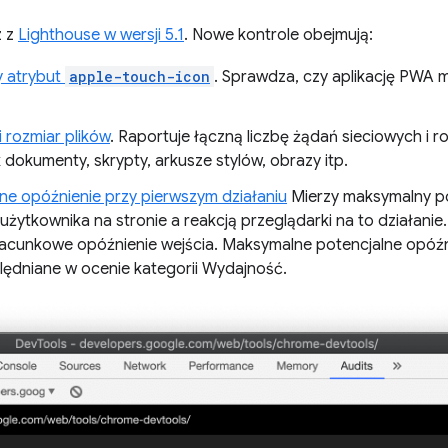
z z
Lighthouse w wersji 5.1
. Nowe kontrole obejmują:
 atrybut
apple-touch-icon
. Sprawdza, czy aplikację PWA
i rozmiar plików
. Raportuje łączną liczbę żądań sieciowych i 
k dokumenty, skrypty, arkusze stylów, obrazy itp.
e opóźnienie przy pierwszym działaniu
Mierzy maksymalny po
żytkownika na stronie a reakcją przeglądarki na to działanie.
zacunkowe opóźnienie wejścia. Maksymalne potencjalne opóźn
ględniane w ocenie kategorii Wydajność.