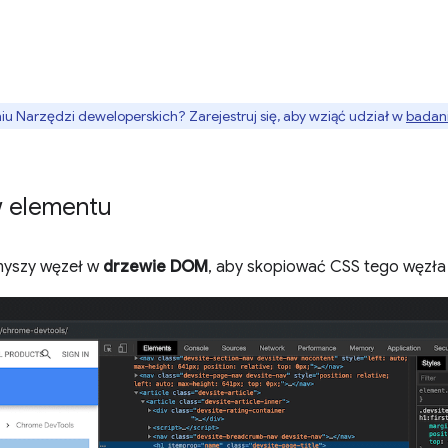
 Narzędzi deweloperskich? Zarejestruj się, aby wziąć udział w
badani
w elementu
 myszy węzeł w
drzewie DOM
, aby skopiować CSS tego węzł