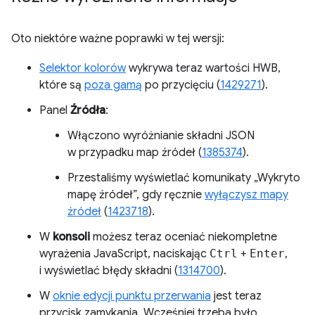
Oto niektóre ważne poprawki w tej wersji:
Selektor kolorów
wykrywa teraz wartości HWB,
które są
poza gamą
po przycięciu (
1429271
).
Panel
Źródła
:
Włączono wyróżnianie składni JSON
w przypadku map źródeł (
1385374
).
Przestaliśmy wyświetlać komunikaty „Wykryto
mapę źródeł”, gdy ręcznie
wyłączysz mapy
źródeł
(
1423718
).
W
konsoli
możesz teraz oceniać niekompletne
wyrażenia JavaScript, naciskając
Ctrl
+
Enter
,
i wyświetlać błędy składni (
1314700
).
W
oknie edycji punktu przerwania
jest teraz
przycisk zamykania. Wcześniej trzeba było