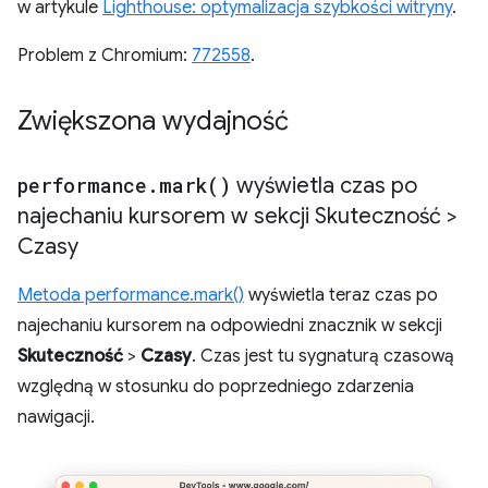
w artykule
Lighthouse: optymalizacja szybkości witryny
.
Problem z Chromium:
772558
.
Zwiększona wydajność
performance
.
mark(
)
wyświetla czas po
najechaniu kursorem w sekcji Skuteczność >
Czasy
Metoda performance.mark()
wyświetla teraz czas po
najechaniu kursorem na odpowiedni znacznik w sekcji
Skuteczność
>
Czasy
. Czas jest tu sygnaturą czasową
względną w stosunku do poprzedniego zdarzenia
nawigacji.