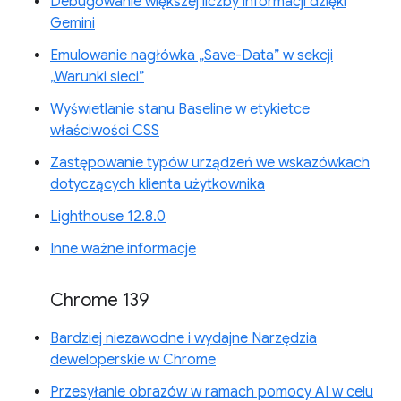
Debugowanie większej liczby informacji dzięki
Gemini
Emulowanie nagłówka „Save-Data” w sekcji
„Warunki sieci”
Wyświetlanie stanu Baseline w etykietce
właściwości CSS
Zastępowanie typów urządzeń we wskazówkach
dotyczących klienta użytkownika
Lighthouse 12.8.0
Inne ważne informacje
Chrome 139
Bardziej niezawodne i wydajne Narzędzia
deweloperskie w Chrome
Przesyłanie obrazów w ramach pomocy AI w celu