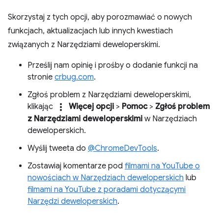
Skorzystaj z tych opcji, aby porozmawiać o nowych
funkcjach, aktualizacjach lub innych kwestiach
związanych z Narzędziami deweloperskimi.
Prześlij nam opinię i prośby o dodanie funkcji na
stronie
crbug.com
.
Zgłoś problem z Narzędziami deweloperskimi,
more_vert
klikając
Więcej opcji
>
Pomoc
>
Zgłoś problem
z Narzędziami deweloperskimi
w Narzędziach
deweloperskich.
Wyślij tweeta do
@ChromeDevTools
.
Zostawiaj komentarze pod
filmami na YouTube o
nowościach w Narzędziach deweloperskich
lub
filmami na YouTube z poradami dotyczącymi
Narzędzi deweloperskich
.