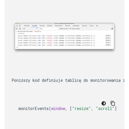
Poniższy kod definiuje tablicę do monitorowania zd
monitorEvents
(
window
,
[
"resize"
,
"scroll"
])