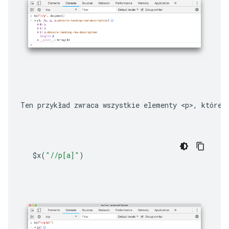
Ten przykład zwraca wszystkie elementy 
<p>
, które 
$x
(
"//p[a]"
)