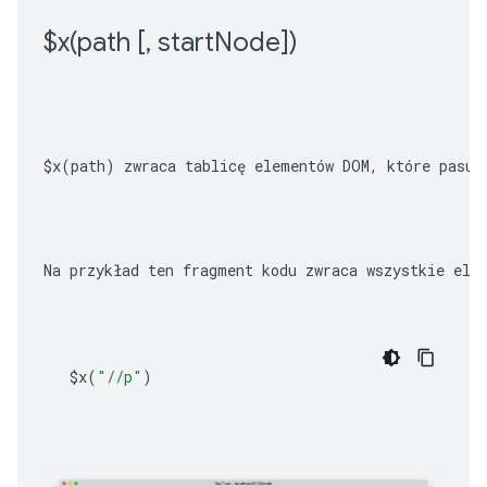
$
x(
path [
,
 start
Node])
$x(path)
 zwraca tablicę elementów DOM, które pasuj
Na przykład ten fragment kodu zwraca wszystkie ele
$x
(
"//p"
)