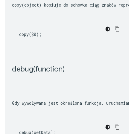
copy(object)
 kopiuje do schowka ciąg znaków reprez
copy
(
$0
);
debug(
function)
Gdy wywoływana jest określona funkcja, uruchamiany
debug
(
getData
);