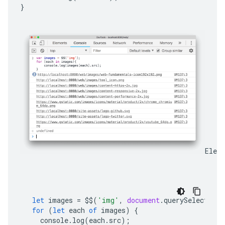
}
Elem
let
images
=
$$
(
'img'
,
document
.
querySelector
(
'
for
(
let
each
of
images
)
{
console
.
log
(
each
.
src
);