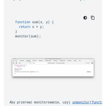
function
sum
(
x
,
y
)
{
return
x
+
y
;
}
monitor
(
sum
);
Aby przerwać monitorowanie, użyj 
unmonitor(functio