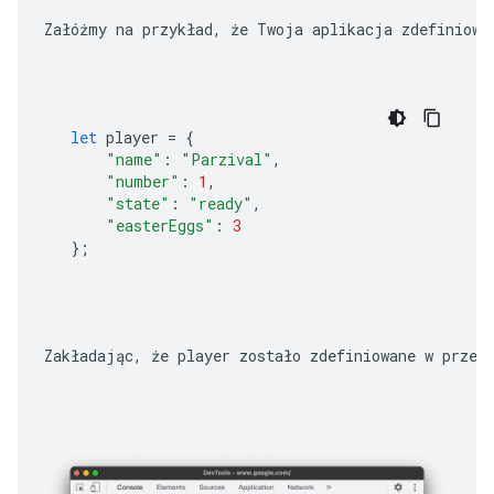
Załóżmy na przykład, że Twoja aplikacja zdefiniowa
let
player
=
{
"name"
:
"Parzival"
,
"number"
:
1
,
"state"
:
"ready"
,
"easterEggs"
:
3
};
Zakładając, że 
player
 zostało zdefiniowane w przes