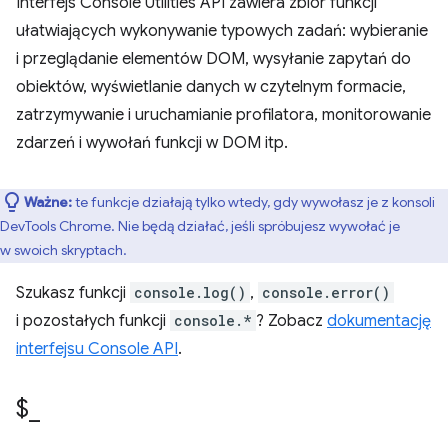
Interfejs Console Utilities API zawiera zbiór funkcji
ułatwiających wykonywanie typowych zadań: wybieranie
i przeglądanie elementów DOM, wysyłanie zapytań do
obiektów, wyświetlanie danych w czytelnym formacie,
zatrzymywanie i uruchamianie profilatora, monitorowanie
zdarzeń i wywołań funkcji w DOM itp.
Ważne:
te funkcje działają tylko wtedy, gdy wywołasz je z konsoli
DevTools Chrome. Nie będą działać, jeśli spróbujesz wywołać je
w swoich skryptach.
Szukasz funkcji
console.log()
,
console.error()
i pozostałych funkcji
console.*
? Zobacz
dokumentację
interfejsu Console API
.
$
_