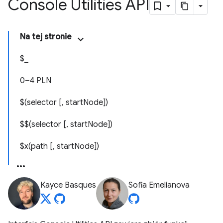
Console Utilities API
Na tej stronie
$_
0–4 PLN
$(selector [, startNode])
$$(selector [, startNode])
$x(path [, startNode])
Kayce Basques
Sofia Emelianova