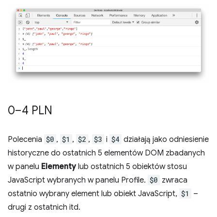
0–4 PLN
Polecenia
$0
,
$1
,
$2
,
$3
i
$4
działają jako odniesienie
historyczne do ostatnich 5 elementów DOM zbadanych
w panelu
Elementy
lub ostatnich 5 obiektów stosu
JavaScript wybranych w panelu Profile.
$0
zwraca
ostatnio wybrany element lub obiekt JavaScript,
$1
–
drugi z ostatnich itd.