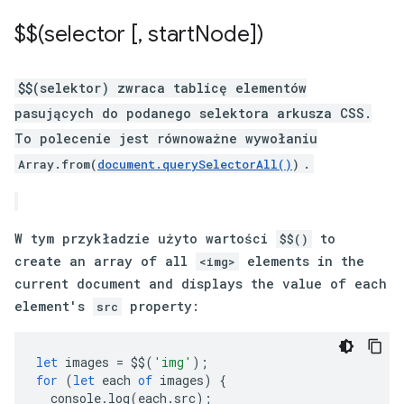
$$(selector [
,
start
Node])
$$(selektor) zwraca tablicę elementów
pasujących do podanego selektora arkusza CSS.
To polecenie jest równoważne wywołaniu
.
Array.from(
document.querySelectorAll()
)
W tym przykładzie użyto wartości
to
$$()
create an array of all
elements in the
<img>
current document and displays the value of each
element's
property:
src
let
images
=
$$
(
'img'
);
for
(
let
each
of
images
)
{
console
.
log
(
each
.
src
);