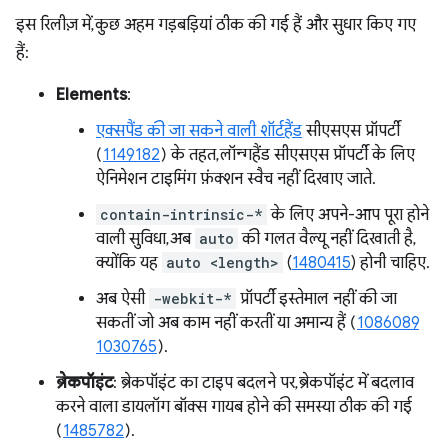
इस रिलीज़ में, कुछ अहम गड़बड़ियां ठीक की गई हैं और सुधार किए गए
हैं:
Elements
:
एक्सपैंड की जा सकने वाली शॉर्टहैंड
सीएसएस प्रॉपर्टी
(
1149182
) के तहत, लॉन्गहैंड सीएसएस प्रॉपर्टी के लिए
ऐनिमेशन टाइमिंग फ़ंक्शन स्वैच नहीं दिखाए जाते.
contain-intrinsic-*
के लिए अपने-आप पूरा होने
वाली सुविधा, अब
auto
की गलत वैल्यू नहीं दिखाती है,
क्योंकि यह
auto <length>
(
1480415
) होनी चाहिए.
अब ऐसी
-webkit-*
प्रॉपर्टी इस्तेमाल नहीं की जा
सकतीं जो अब काम नहीं करतीं या अमान्य हैं (
1086089
1030765
).
ब्रेकपॉइंट
: ब्रेकपॉइंट का टाइप बदलने पर, ब्रेकपॉइंट में बदलाव
करने वाला डायलॉग बॉक्स गायब होने की समस्या ठीक की गई
(
1485782
).