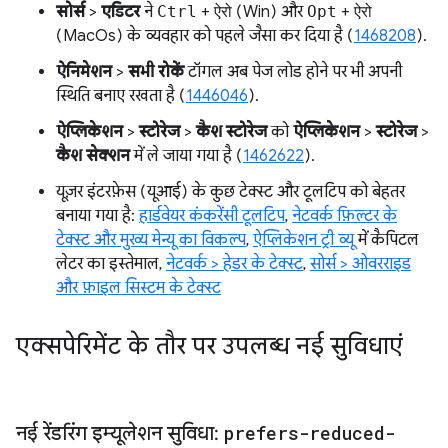
सोर्स
>
एडिटर
ने
Ctrl
+
ऐरो
(Win) और
Opt
+
ऐरो
(MacOs) के व्यवहार को पहले जैसा कर दिया है (
1468208
).
ऐनिमेशन
>
सभी रोकें
टॉगल अब पेज लोड होने पर भी अपनी
स्थिति बनाए रखता है (
1446046
).
ऐप्लिकेशन
>
स्टोरेज
>
कैश स्टोरेज
को
ऐप्लिकेशन
>
स्टोरेज
>
कैश सेक्शन
में ले जाया गया है (
1462622
).
यूज़र इंटरफ़ेस (यूआई) के कुछ टेक्स्ट और टूलटिप को बेहतर
बनाया गया है:
हार्डवेयर कंकरेंसी टूलटिप
,
नेटवर्क फ़िल्टर के
टेक्स्ट और मुख्य मेन्यू का विकल्प
,
ऐप्लिकेशन ट्री व्यू
में कैपिटल
लेटर का इस्तेमाल,
नेटवर्क > हेडर के टेक्स्ट
,
सोर्स > ओवरराइड
और फ़ाइल सिस्टम के टेक्स्ट
एक्सपेरिमेंट के तौर पर उपलब्ध नई सुविधाएं
नई रेंडरिंग इम्यूलेशन सुविधा:
prefers-reduced-