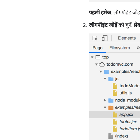
पहली इमेज
. लॉगपॉइंट जोड
लॉगपॉइंट जोड़ें
को चुनें.
ब्र