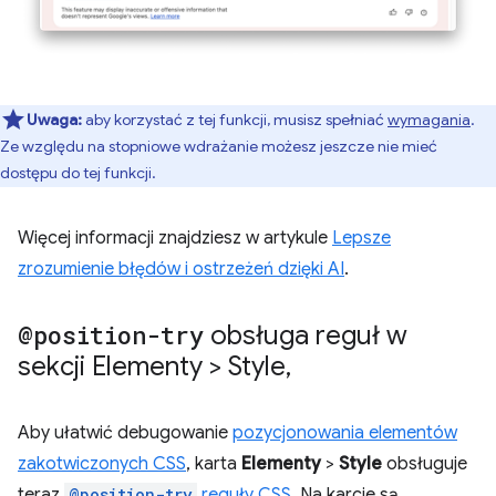
Uwaga:
aby korzystać z tej funkcji, musisz spełniać
wymagania
.
Ze względu na stopniowe wdrażanie możesz jeszcze nie mieć
dostępu do tej funkcji.
Więcej informacji znajdziesz w artykule
Lepsze
zrozumienie błędów i ostrzeżeń dzięki AI
.
@position-try
obsługa reguł w
sekcji Elementy > Style
,
Aby ułatwić debugowanie
pozycjonowania elementów
zakotwiczonych CSS
, karta
Elementy
>
Style
obsługuje
teraz
@position-try
reguły CSS
. Na karcie są