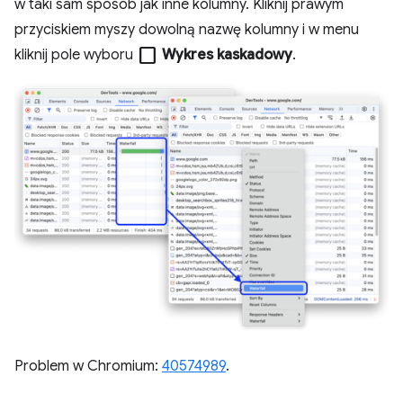
w taki sam sposób jak inne kolumny. Kliknij prawym
przyciskiem myszy dowolną nazwę kolumny i w menu
check_box_outline_blank
kliknij pole wyboru
Wykres kaskadowy
.
Problem w Chromium:
40574989
.