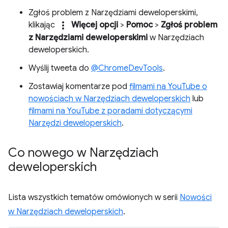
Zgłoś problem z Narzędziami deweloperskimi,
more_vert
klikając
Więcej opcji
>
Pomoc
>
Zgłoś problem
z Narzędziami deweloperskimi
w Narzędziach
deweloperskich.
Wyślij tweeta do
@ChromeDevTools
.
Zostawiaj komentarze pod
filmami na YouTube o
nowościach w Narzędziach deweloperskich
lub
filmami na YouTube z poradami dotyczącymi
Narzędzi deweloperskich
.
Co nowego w Narzędziach
deweloperskich
Lista wszystkich tematów omówionych w serii
Nowości
w Narzędziach deweloperskich
.