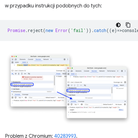
w przypadku instrukcji podobnych do tych:
Promise
.
reject
(
new
Error
(
'fail'
)).
catch
((
e
)
=
>
consol
Problem z Chromium:
40283993
.