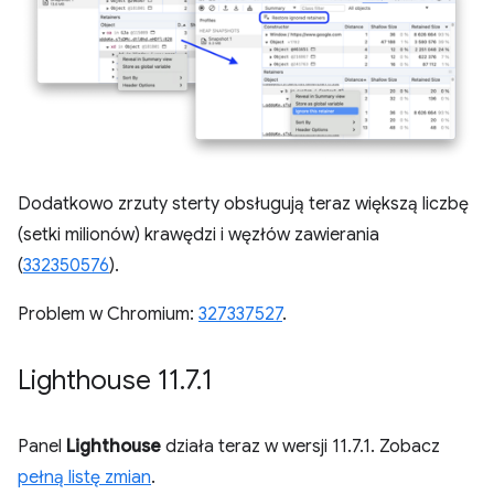
Dodatkowo zrzuty sterty obsługują teraz większą liczbę
(setki milionów) krawędzi i węzłów zawierania
(
332350576
).
Problem w Chromium:
327337527
.
Lighthouse 11
.
7
.
1
Panel
Lighthouse
działa teraz w wersji 11.7.1. Zobacz
pełną listę zmian
.