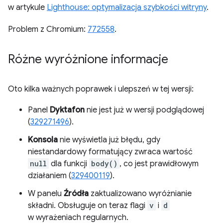
w artykule
Lighthouse: optymalizacja szybkości witryny
.
Problem z Chromium:
772558
.
Różne wyróżnione informacje
Oto kilka ważnych poprawek i ulepszeń w tej wersji:
Panel
Dyktafon
nie jest już w wersji podglądowej
(
329271496
).
Konsola
nie wyświetla już błędu, gdy
niestandardowy formatujący zwraca wartość
null
dla funkcji
body()
, co jest prawidłowym
działaniem (
329400119
).
W panelu
Źródła
zaktualizowano wyróżnianie
składni. Obsługuje on teraz flagi
v
i
d
w wyrażeniach regularnych.