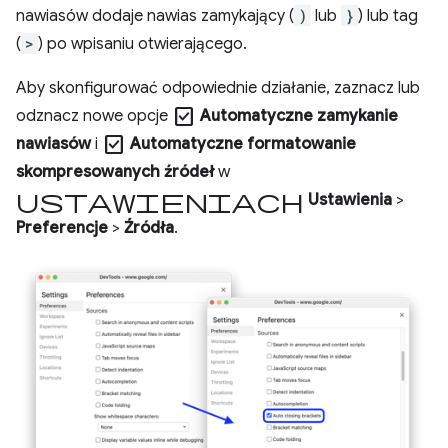
nawiasów dodaje nawias zamykający (
)
lub
}
) lub tag
(
>
) po wpisaniu otwierającego.
Aby skonfigurować odpowiednie działanie, zaznacz lub
check_box
odznacz nowe opcje
Automatyczne zamykanie
check_box
nawiasów
i
Automatyczne formatowanie
skompresowanych źródeł
w
ustawieniach
Ustawienia
>
Preferencje
>
Źródła
.