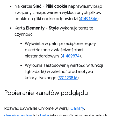
Na karcie
Sieć
>
Pliki cookie
naprawiliśmy błąd
związany z mapowaniem wykluczonych plików
cookie na pliki cookie odpowiedzi (
41491846
).
Karta
Elementy
>
Style
wykonuje teraz te
czynności:
Wyświetla w pełni przeciążone reguły
dziedziczone z właściwościami
niestandardowymi (
41489874
).
Wyróżnia zastosowaną wartość w funkcji
light-dark() w zależności od motywu
kolorystycznego (
331123816
).
Pobieranie kanałów podglądu
Rozważ używanie Chrome w wersji
Canary
,
deweloperskiej
lub
beta
jako domyślnej przeglądarki do