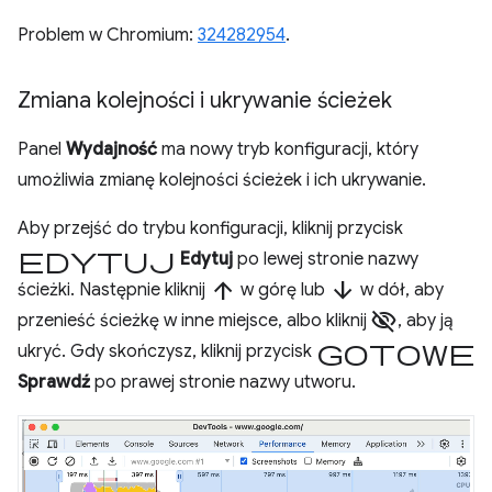
Problem w Chromium:
324282954
.
Zmiana kolejności i ukrywanie ścieżek
Panel
Wydajność
ma nowy tryb konfiguracji, który
umożliwia zmianę kolejności ścieżek i ich ukrywanie.
Aby przejść do trybu konfiguracji, kliknij przycisk
edytuj
Edytuj
po lewej stronie nazwy
arrow_upward
arrow_downward
ścieżki. Następnie kliknij
w górę lub
w dół, aby
visibility_off
przenieść ścieżkę w inne miejsce, albo kliknij
, aby ją
Gotowe
ukryć. Gdy skończysz, kliknij przycisk
Sprawdź
po prawej stronie nazwy utworu.