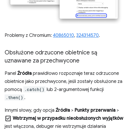
Problemy z Chromium:
40865010
,
324314570
.
Obsłużone odrzucone obietnice są
uznawane za przechwycone
Panel
Źródła
prawidłowo rozpoznaje teraz odrzucone
obietnice jako przechwycone, jeśli zostały obsłużone za
pomocą
.catch()
lub 2-argumentowej funkcji
.then()
.
Innymi słowy, gdy opcja
Źródła
>
Punkty przerwania
>
check_box
Wstrzymaj w przypadku nieobsłużonych wyjątków
jest włączona, debuger nie wstrzymuje działania