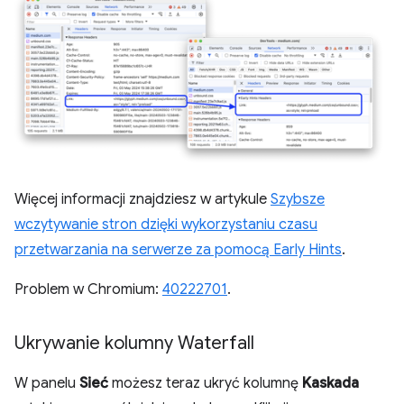
Więcej informacji znajdziesz w artykule
Szybsze
wczytywanie stron dzięki wykorzystaniu czasu
przetwarzania na serwerze za pomocą Early Hints
.
Problem w Chromium:
40222701
.
Ukrywanie kolumny Waterfall
W panelu
Sieć
możesz teraz ukryć kolumnę
Kaskada