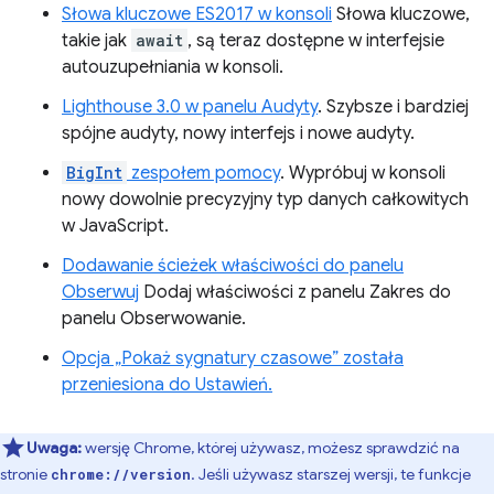
Słowa kluczowe ES2017 w konsoli
Słowa kluczowe,
takie jak
await
, są teraz dostępne w interfejsie
autouzupełniania w konsoli.
Lighthouse 3.0 w panelu Audyty
. Szybsze i bardziej
spójne audyty, nowy interfejs i nowe audyty.
BigInt
zespołem pomocy
. Wypróbuj w konsoli
nowy dowolnie precyzyjny typ danych całkowitych
w JavaScript.
Dodawanie ścieżek właściwości do panelu
Obserwuj
Dodaj właściwości z panelu Zakres do
panelu Obserwowanie.
Opcja „Pokaż sygnatury czasowe” została
przeniesiona do Ustawień.
Uwaga:
wersję Chrome, której używasz, możesz sprawdzić na
stronie
. Jeśli używasz starszej wersji, te funkcje
chrome://version