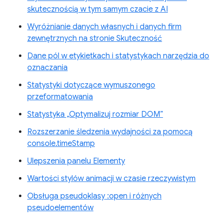
skutecznością w tym samym czacie z AI
Wyróżnianie danych własnych i danych firm
zewnętrznych na stronie Skuteczność
Dane pól w etykietkach i statystykach narzędzia do
oznaczania
Statystyki dotyczące wymuszonego
przeformatowania
Statystyka „Optymalizuj rozmiar DOM”
Rozszerzanie śledzenia wydajności za pomocą
console.timeStamp
Ulepszenia panelu Elementy
Wartości stylów animacji w czasie rzeczywistym
Obsługa pseudoklasy :open i różnych
pseudoelementów