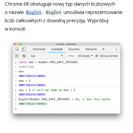
Chrome 68 obsługuje nowy typ danych liczbowych
o nazwie
BigInt
.
BigInt
umożliwia reprezentowanie
liczb całkowitych z dowolną precyzją. Wypróbuj
w konsoli: