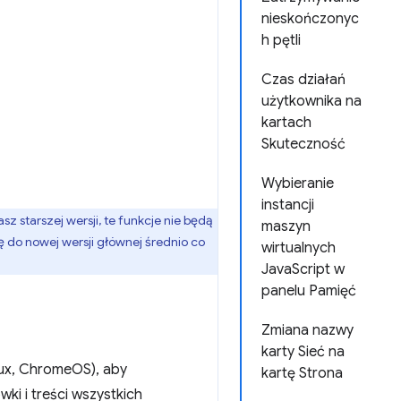
nieskończonyc
h pętli
Czas działań
użytkownika na
kartach
Skuteczność
Wybieranie
instancji
asz starszej wersji, te funkcje nie będą
maszyn
ę do nowej wersji głównej średnio co
wirtualnych
JavaScript w
panelu Pamięć
Zmiana nazwy
karty Sieć na
ux, ChromeOS), aby
kartę Strona
ki i treści wszystkich