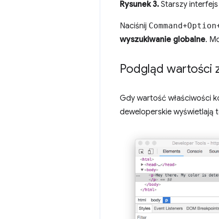
Rysunek 3.
Starszy interfej
Naciśnij
Command
+
Option
wyszukiwanie globalne
. M
Podgląd wartości
Gdy wartość właściwości k
deweloperskie wyświetlają 