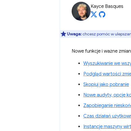
Kayce Basques
Uwaga:
chcesz pomóc w ulepszaniu
Nowe funkcje i ważne zmia
Wyszukiwanie we wszy
Podgląd wartości zmi
Skopiuj jako pobranie
Nowe audyty, opcje ko
Zapobieganie niesko
Czas działań użytkow
Instancje maszyny wir