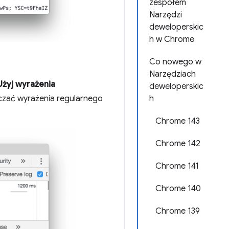
zespołem
Narzędzi
deweloperskic
h w Chrome
Co nowego w
Narzędziach
Użyj wyrażenia
deweloperskic
zczać wyrażenia regularnego
h
Chrome 143
Chrome 142
Chrome 141
Chrome 140
Chrome 139