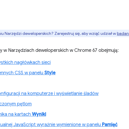
 Narzędzi deweloperskich? Zarejestruj się, aby wziąć udział w
badani
ny w Narzędziach deweloperskich w Chrome 67 obejmują:
stkich nagłówkach sieci
ennych CSS w panelu
Style
nfiguracji na komputerze i wyświetlanie śladów
ńczonym pętlom
nika na kartach
Wyniki
tualnej JavaScript wyraźnie wymienione w panelu
Pamięć