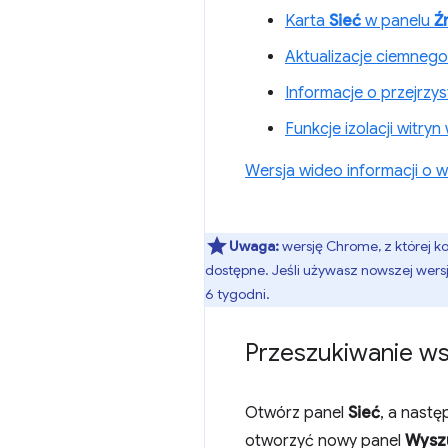
Karta
Sieć
w panelu
Ź
Aktualizacje ciemneg
Informacje o przejrzy
Funkcje izolacji witry
Wersja wideo informacji o we
Uwaga:
wersję Chrome, z której k
dostępne. Jeśli używasz nowszej wersj
6 tygodni.
Przeszukiwanie ws
Otwórz panel
Sieć
, a nastę
otworzyć nowy panel
Wyszu