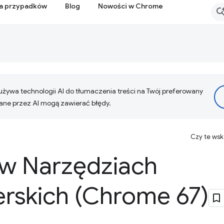
ia przypadków
Blog
Nowości w Chrome
żywa technologii AI do tłumaczenia treści na Twój preferowany
ne przez AI mogą zawierać błędy.
Czy te ws
w Narzędziach
rskich (Chrome 67)