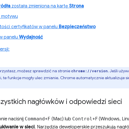
ródła
została zmieniona na kartę
Strona
o motywu
stości certyfikatów w panelu
Bezpieczeństwo
n w panelu
Wydajność
rsji:
orzystasz, możesz sprawdzić na stronie
. Jeśli używ
chrome://version
i, te funkcje mogły ulec zmianie. Chrome automatycznie aktualizuje si
zystkich nagłówków i odpowiedzi sieci
pnie naciśnij
Command
+
F
(Mac) lub
Control
+F (Windows, Lin
kiwanie w sieci
. Narzędzia deweloperskie przeszukują nagłów