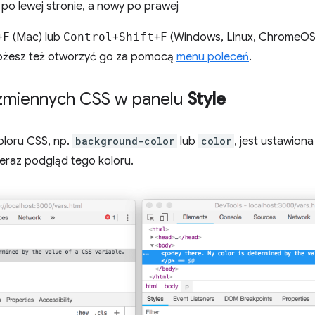
s po lewej stronie, a nowy po prawej
+
F
(Mac) lub
Control
+
Shift
+
F
(Windows, Linux, ChromeOS
ożesz też otworzyć go za pomocą
menu poleceń
.
 zmiennych CSS w panelu
Style
oloru CSS, np.
background-color
lub
color
, jest ustawion
teraz podgląd tego koloru.