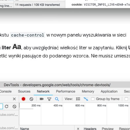
ekstu
cache-control
w nowym panelu wyszukiwania w sieci
liter
, aby uwzględniać wielkość liter w zapytaniu. Kliknij
etlić wyniki pasujące do podanego wzorca. Nie musisz umies