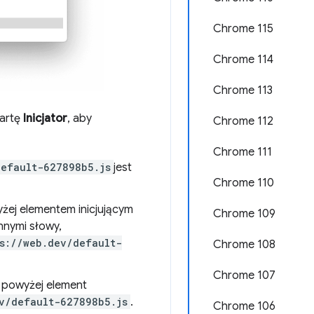
Chrome 115
Chrome 114
Chrome 113
kartę
Inicjator
, aby
Chrome 112
Chrome 111
default-627898b5.js
jest
Chrome 110
yżej elementem inicjującym
Chrome 109
Innymi słowy,
s://web.dev/default-
Chrome 108
Chrome 107
u powyżej element
v/default-627898b5.js
.
Chrome 106