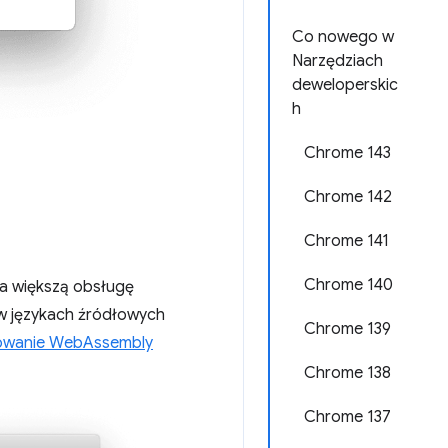
Co nowego w
Narzędziach
deweloperskic
h
Chrome 143
Chrome 142
Chrome 141
Chrome 140
za większą obsługę
 w językach źródłowych
Chrome 139
owanie WebAssembly
Chrome 138
Chrome 137