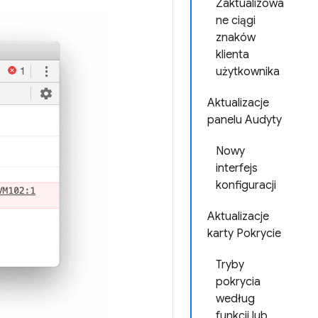
Zaktualizowa
ne ciągi
znaków
klienta
użytkownika
Aktualizacje
panelu Audyty
Nowy
interfejs
konfiguracji
Aktualizacje
karty Pokrycie
Tryby
pokrycia
według
funkcji lub