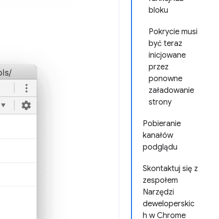
bloku
Pokrycie musi
być teraz
inicjowane
przez
ponowne
załadowanie
strony
Pobieranie
kanałów
podglądu
Skontaktuj się z
zespołem
Narzędzi
deweloperskic
h w Chrome