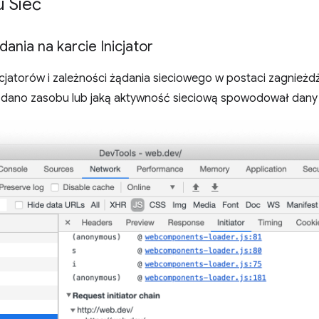
u Sieć
dania na karcie Inicjator
cjatorów i zależności żądania sieciowego w postaci zagnieżd
ądano zasobu lub jaką aktywność sieciową spowodował dany z