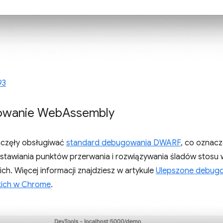
93
owanie Web
Assembly
aczęły obsługiwać
standard debugowania DWARF
, co oznac
stawiania punktów przerwania i rozwiązywania śladów stosu
h. Więcej informacji znajdziesz w artykule
Ulepszone debug
kich w Chrome
.