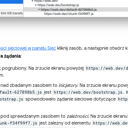
ści sieciowej w panelu Sieć
kliknij zasób, a następnie otwórz 
ra żądania
:
t pogrubiony. Na zrzucie ekranu powyżej
https://web.dev/
m.
ię nad zbadanym zasobem to
inicjatory
. Na zrzucie ekranu pow
fault-627898b5.js
jest
https://web.dev/bootstrap.js
. 
otstrap.js
spowodowało żądanie sieciowe dotyczące
http
ię pod sprawdzanym zasobem to
zależności
. Na zrzucie ekran
unk-f34f99f7.js
jest zależny od elementu
https://web.de