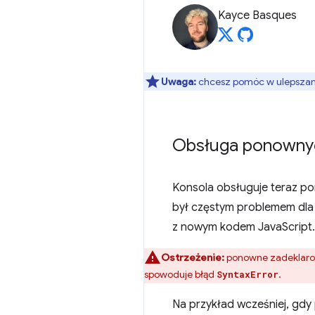
Kayce Basques
Uwaga:
chcesz pomóc w ulepszaniu
Obsługa ponownyc
Konsola obsługuje teraz po
był częstym problemem dla
z nowym kodem JavaScript.
Ostrzeżenie:
ponowne zadeklarow
spowoduje błąd
.
SyntaxError
Na przykład wcześniej, gd