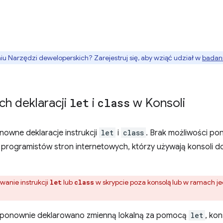
 Narzędzi deweloperskich? Zarejestruj się, aby wziąć udział w
badani
h deklaracji
let
i
class
w Konsoli
nowne deklaracje instrukcji
let
i
class
. Brak możliwości p
 programistów stron internetowych, którzy używają konsoli 
anie instrukcji
lub
w skrypcie poza konsolą lub w ramach je
let
class
y ponownie deklarowano zmienną lokalną za pomocą
let
, ko