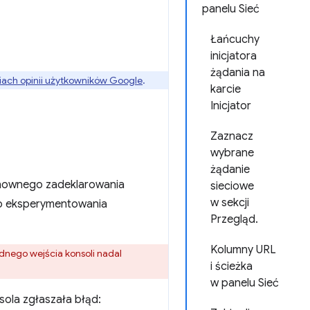
panelu Sieć
Łańcuchy
inicjatora
żądania na
ach opinii użytkowników Google
.
karcie
Inicjator
Zaznacz
wybrane
żądanie
onownego zadeklarowania
sieciowe
w sekcji
do eksperymentowania
Przegląd.
Kolumny URL
dnego wejścia konsoli nadal
i ścieżka
w panelu Sieć
nsola zgłaszała błąd: