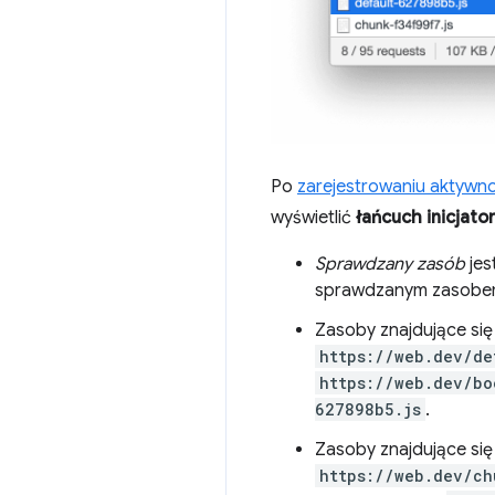
Po
zarejestrowaniu aktywno
wyświetlić
łańcuch inicjato
Sprawdzany zasób
jes
sprawdzanym zasobe
Zasoby znajdujące s
https://web.dev/de
https://web.dev/bo
627898b5.js
.
Zasoby znajdujące s
https://web.dev/ch