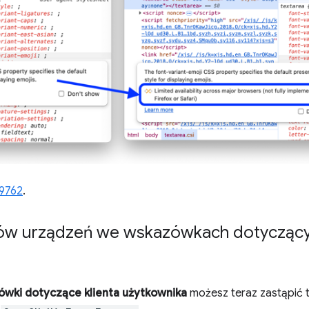
9762
.
ów urządzeń we wskazówkach dotyczącyc
wki dotyczące klienta użytkownika
możesz teraz zastąpić t