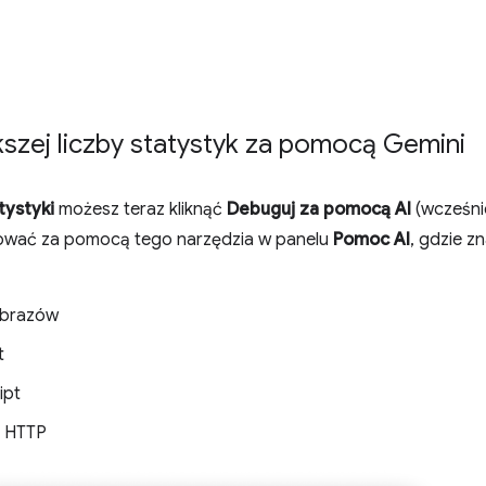
zej liczby statystyk za pomocą Gemini
tystyki
możesz teraz kliknąć
Debuguj za pomocą AI
(wcześni
ować za pomocą tego narzędzia w panelu
Pomoc AI
, gdzie z
obrazów
t
ipt
ł HTTP