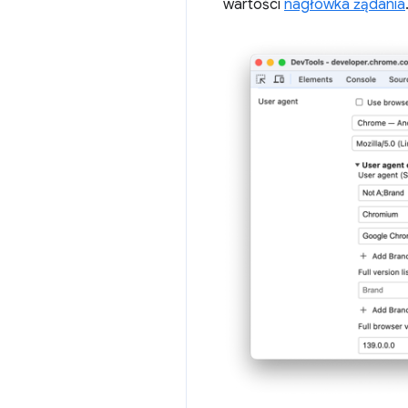
wartości
nagłówka żądania