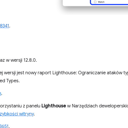
8341
.
az w wersji 12.8.0.
ej wersji jest nowy raport Lighthouse: Ograniczanie ataków
ted Types.
n
.
orzystaniu z panelu
Lighthouse
w Narzędziach deweloperskich
zybkości witryny
.
3651
.