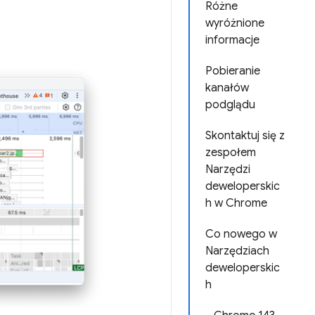
Różne
wyróżnione
informacje
Pobieranie
kanałów
podglądu
Skontaktuj się z
zespołem
Narzędzi
deweloperskic
h w Chrome
Co nowego w
Narzędziach
deweloperskic
h