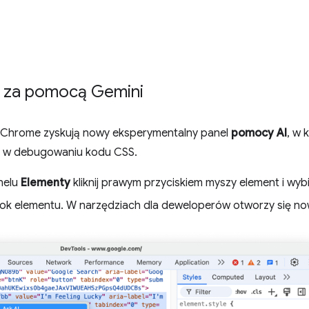
 za pomocą Gemini
 Chrome zyskują nowy eksperymentalny panel
pomocy AI
, w
c w debugowaniu kodu CSS.
nelu
Elementy
kliknij prawym przyciskiem myszy element i wyb
k elementu. W narzędziach dla deweloperów otworzy się n