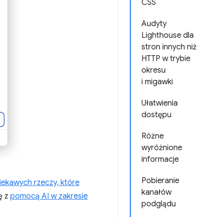
CSS
Audyty
Lighthouse dla
stron innych niż
HTTP w trybie
okresu
i migawki
Ułatwienia
dostępu
Różne
wyróżnione
informacje
Pobieranie
iekawych rzeczy, które
kanałów
ę z
pomocą AI w zakresie
podglądu