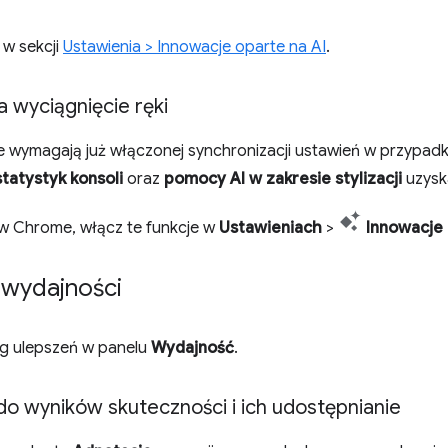
 w sekcji
Ustawienia > Innowacje oparte na AI
.
na wyciągnięcie ręki
e wymagają już włączonej synchronizacji ustawień w przypadk
statystyk konsoli
oraz
pomocy AI w zakresie stylizacji
uzyska
) w Chrome, włącz te funkcje w
Ustawieniach
>
Innowacje 
 wydajności
g ulepszeń w panelu
Wydajność
.
o wyników skuteczności i ich udostępnianie