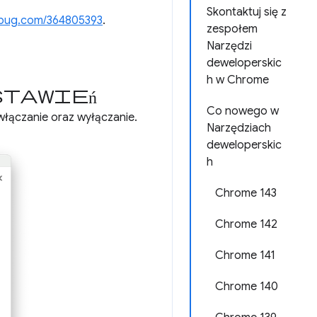
Skontaktuj się z
bug.com/364805393
.
zespołem
Narzędzi
deweloperskic
h w Chrome
stawień
Co nowego w
 włączanie oraz wyłączanie.
Narzędziach
deweloperskic
h
Chrome 143
Chrome 142
Chrome 141
Chrome 140