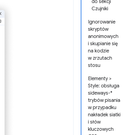
do sekcji
Czujniki
Ignorowanie
skryptów
anonimowych
i skupianie się
na kodzie
w zrzutach
stosu
Elementy >
Style: obsługa
sideways-*
trybów pisania
w przypadku
nakładek siatki
i słów
kluczowych