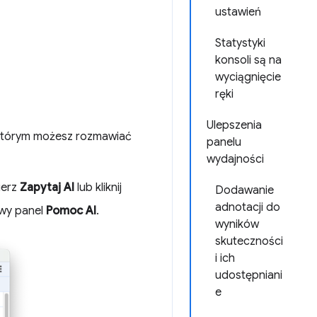
ustawień
Statystyki
konsoli są na
wyciągnięcie
ręki
Ulepszenia
 którym możesz rozmawiać
panelu
wydajności
ierz
Zapytaj AI
lub kliknij
Dodawanie
adnotacji do
owy panel
Pomoc AI
.
wyników
skuteczności
i ich
udostępniani
e