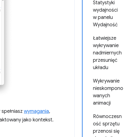
Statystyki
wydajności
w panelu
Wydajność
Łatwiejsze
wykrywanie
nadmiernych
przesunięć
układu
Wykrywanie
nieskompono
wanych
animacji
 spełniasz
wymagania
,
Równoczesn
aktowany jako kontekst.
ość sprzętu
przenosi się