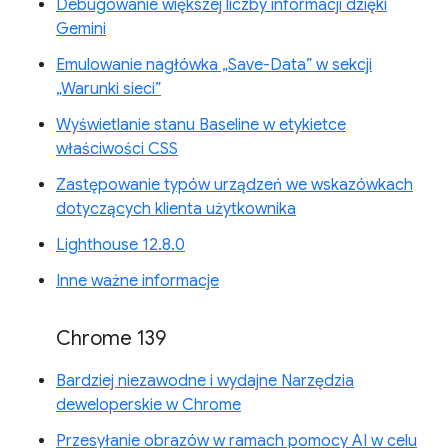
Debugowanie większej liczby informacji dzięki
Gemini
Emulowanie nagłówka „Save-Data” w sekcji
„Warunki sieci”
Wyświetlanie stanu Baseline w etykietce
właściwości CSS
Zastępowanie typów urządzeń we wskazówkach
dotyczących klienta użytkownika
Lighthouse 12.8.0
Inne ważne informacje
Chrome 139
Bardziej niezawodne i wydajne Narzędzia
deweloperskie w Chrome
Przesyłanie obrazów w ramach pomocy AI w celu