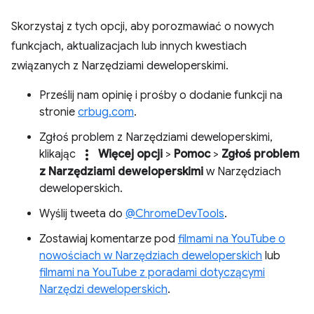
Skorzystaj z tych opcji, aby porozmawiać o nowych
funkcjach, aktualizacjach lub innych kwestiach
związanych z Narzędziami deweloperskimi.
Prześlij nam opinię i prośby o dodanie funkcji na
stronie
crbug.com
.
Zgłoś problem z Narzędziami deweloperskimi,
more_vert
klikając
Więcej opcji
>
Pomoc
>
Zgłoś problem
z Narzędziami deweloperskimi
w Narzędziach
deweloperskich.
Wyślij tweeta do
@ChromeDevTools
.
Zostawiaj komentarze pod
filmami na YouTube o
nowościach w Narzędziach deweloperskich
lub
filmami na YouTube z poradami dotyczącymi
Narzędzi deweloperskich
.