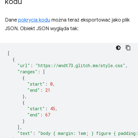
kodu
Dane
pokrycia kodu
można teraz eksportować jako plik
JSON. Obiekt JSON wygląda tak:
[
{
"url"
:
"https://wndt73.glitch.me/style.css"
,
"ranges"
:
[
{
"start"
:
0
,
"end"
:
21
},
{
"start"
:
45
,
"end"
:
67
}
],
"text"
:
"body { margin: 1em; } figure { padding