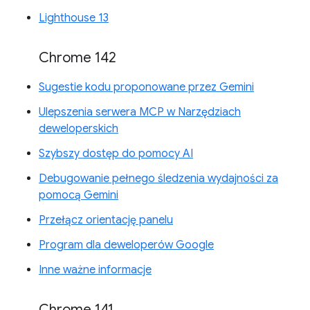
Lighthouse 13
Chrome 142
Sugestie kodu proponowane przez Gemini
Ulepszenia serwera MCP w Narzędziach
deweloperskich
Szybszy dostęp do pomocy AI
Debugowanie pełnego śledzenia wydajności za
pomocą Gemini
Przełącz orientację panelu
Program dla deweloperów Google
Inne ważne informacje
Chrome 141