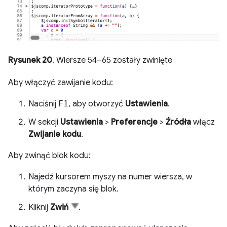
Rysunek 20
. Wiersze 54–65 zostały zwinięte
Aby włączyć zawijanie kodu:
Naciśnij
F1
, aby otworzyć
Ustawienia
.
W sekcji
Ustawienia
>
Preferencje
>
Źródła
włącz
Zwijanie kodu
.
Aby zwinąć blok kodu:
Najedź kursorem myszy na numer wiersza, w
którym zaczyna się blok.
Kliknij
Zwiń
.