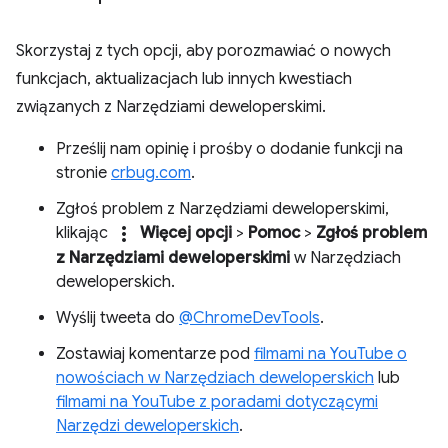
Skorzystaj z tych opcji, aby porozmawiać o nowych
funkcjach, aktualizacjach lub innych kwestiach
związanych z Narzędziami deweloperskimi.
Prześlij nam opinię i prośby o dodanie funkcji na
stronie
crbug.com
.
Zgłoś problem z Narzędziami deweloperskimi,
more_vert
klikając
Więcej opcji
>
Pomoc
>
Zgłoś problem
z Narzędziami deweloperskimi
w Narzędziach
deweloperskich.
Wyślij tweeta do
@ChromeDevTools
.
Zostawiaj komentarze pod
filmami na YouTube o
nowościach w Narzędziach deweloperskich
lub
filmami na YouTube z poradami dotyczącymi
Narzędzi deweloperskich
.