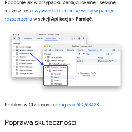
Podobnie jak w przypadku pamięci lokalnej i sesyjnej
możesz teraz
wyświetlać i zmieniać wpisy w pamięci
rozszerzenia
w sekcji
Aplikacja
>
Pamięć
.
Problem w Chromium:
crbug.com/40963428
.
Poprawa skuteczności