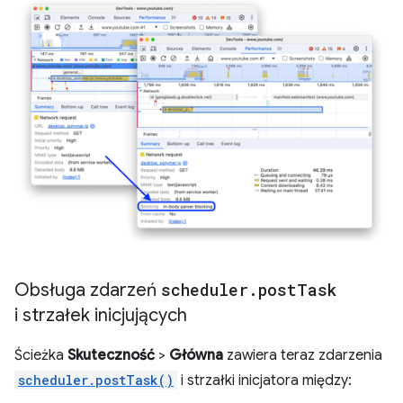
Obsługa zdarzeń
scheduler
.
post
Task
i strzałek inicjujących
Ścieżka
Skuteczność
>
Główna
zawiera teraz zdarzenia
scheduler.postTask()
i strzałki inicjatora między: