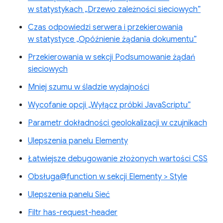
w statystykach „Drzewo zależności sieciowych”
Czas odpowiedzi serwera i przekierowania
w statystyce „Opóźnienie żądania dokumentu”
Przekierowania w sekcji Podsumowanie żądań
sieciowych
Mniej szumu w śladzie wydajności
Wycofanie opcji „Wyłącz próbki JavaScriptu”
Parametr dokładności geolokalizacji w czujnikach
Ulepszenia panelu Elementy
Łatwiejsze debugowanie złożonych wartości CSS
Obsługa@function w sekcji Elementy > Style
Ulepszenia panelu Sieć
Filtr has-request-header