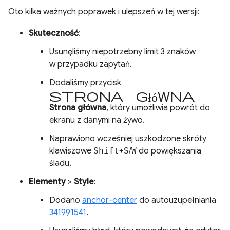
Oto kilka ważnych poprawek i ulepszeń w tej wersji:
Skuteczność
:
Usunęliśmy niepotrzebny limit 3 znaków
w przypadku zapytań.
Dodaliśmy przycisk
Strona główna
Strona główna
, który umożliwia powrót do
ekranu z danymi na żywo.
Naprawiono wcześniej uszkodzone skróty
klawiszowe
Shift
+
S
/
W
do powiększania
śladu.
Elementy
>
Style
:
Dodano
anchor-center
do autouzupełniania
341991541
.