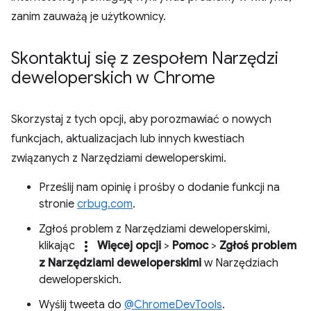
zanim zauważą je użytkownicy.
Skontaktuj się z zespołem Narzędzi
deweloperskich w Chrome
Skorzystaj z tych opcji, aby porozmawiać o nowych
funkcjach, aktualizacjach lub innych kwestiach
związanych z Narzędziami deweloperskimi.
Prześlij nam opinię i prośby o dodanie funkcji na
stronie
crbug.com
.
Zgłoś problem z Narzędziami deweloperskimi,
more_vert
klikając
Więcej opcji
>
Pomoc
>
Zgłoś problem
z Narzędziami deweloperskimi
w Narzędziach
deweloperskich.
Wyślij tweeta do
@ChromeDevTools
.