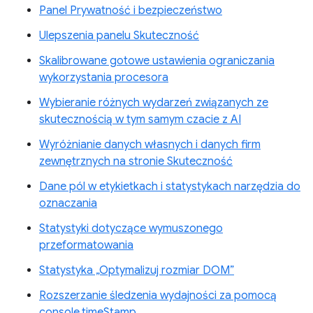
Panel Prywatność i bezpieczeństwo
Ulepszenia panelu Skuteczność
Skalibrowane gotowe ustawienia ograniczania
wykorzystania procesora
Wybieranie różnych wydarzeń związanych ze
skutecznością w tym samym czacie z AI
Wyróżnianie danych własnych i danych firm
zewnętrznych na stronie Skuteczność
Dane pól w etykietkach i statystykach narzędzia do
oznaczania
Statystyki dotyczące wymuszonego
przeformatowania
Statystyka „Optymalizuj rozmiar DOM”
Rozszerzanie śledzenia wydajności za pomocą
console.timeStamp