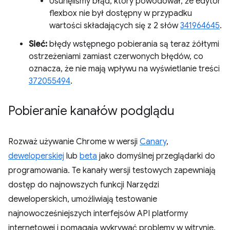
Usunęliśmy błąd, który powodował, że edytor
flexbox nie był dostępny w przypadku
wartości składających się z 2 słów
341964645
.
Sieć:
błędy wstępnego pobierania są teraz żółtymi
ostrzeżeniami zamiast czerwonych błędów, co
oznacza, że nie mają wpływu na wyświetlanie treści
372055494
.
Pobieranie kanałów podglądu
Rozważ używanie Chrome w wersji
Canary
,
deweloperskiej
lub
beta
jako domyślnej przeglądarki do
programowania. Te kanały wersji testowych zapewniają
dostęp do najnowszych funkcji Narzędzi
deweloperskich, umożliwiają testowanie
najnowocześniejszych interfejsów API platformy
internetowej i pomagają wykrywać problemy w witrynie,