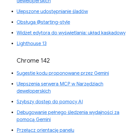
deweloperskich
Ulepszone udostępnianie śladów
Obsługa @starting-style
Widżet edytora do wyświetlania: układ kaskadowy
Lighthouse 13
Chrome 142
Sugestie kodu proponowane przez Gemini
Ulepszenia serwera MCP w Narzędziach
deweloperskich
Szybszy dostęp do pomocy AI
Debugowanie pełnego śledzenia wydajności za
pomocą Gemini
Przełącz orientację panelu