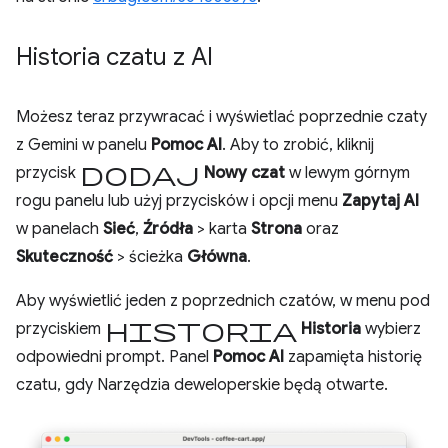
Historia czatu z AI
Możesz teraz przywracać i wyświetlać poprzednie czaty
z Gemini w panelu
Pomoc AI
. Aby to zrobić, kliknij
Dodaj
przycisk
Nowy czat
w lewym górnym
rogu panelu lub użyj przycisków i opcji menu
Zapytaj AI
w panelach
Sieć
,
Źródła
> karta
Strona
oraz
Skuteczność
> ścieżka
Główna
.
Aby wyświetlić jeden z poprzednich czatów, w menu pod
historia
przyciskiem
Historia
wybierz
odpowiedni prompt. Panel
Pomoc AI
zapamięta historię
czatu, gdy Narzędzia deweloperskie będą otwarte.