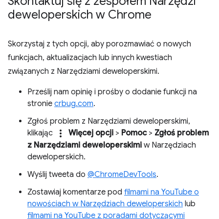
Skontaktuj się z zespołem Narzędzi
deweloperskich w Chrome
Skorzystaj z tych opcji, aby porozmawiać o nowych
funkcjach, aktualizacjach lub innych kwestiach
związanych z Narzędziami deweloperskimi.
Prześlij nam opinię i prośby o dodanie funkcji na
stronie
crbug.com
.
Zgłoś problem z Narzędziami deweloperskimi,
more_vert
klikając
Więcej opcji
>
Pomoc
>
Zgłoś problem
z Narzędziami deweloperskimi
w Narzędziach
deweloperskich.
Wyślij tweeta do
@ChromeDevTools
.
Zostawiaj komentarze pod
filmami na YouTube o
nowościach w Narzędziach deweloperskich
lub
filmami na YouTube z poradami dotyczącymi