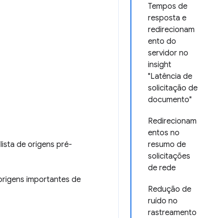
Tempos de
resposta e
redirecionam
ento do
servidor no
insight
"Latência de
solicitação de
documento"
Redirecionam
entos no
ista de origens pré-
resumo de
solicitações
de rede
origens importantes de
Redução de
ruído no
rastreamento