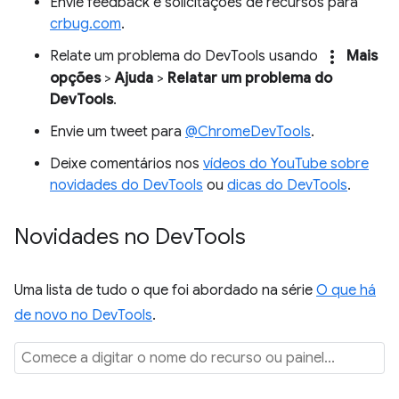
Envie feedback e solicitações de recursos para
crbug.com
.
more_vert
Relate um problema do DevTools usando
Mais
opções
>
Ajuda
>
Relatar um problema do
DevTools
.
Envie um tweet para
@ChromeDevTools
.
Deixe comentários nos
vídeos do YouTube sobre
novidades do DevTools
ou
dicas do DevTools
.
Novidades no Dev
Tools
Uma lista de tudo o que foi abordado na série
O que há
de novo no DevTools
.