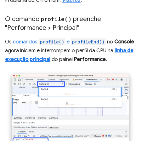
Problema do Chromium:
1426762
.
O comando
profile(
)
preenche
"Performance > Principal"
Os
comandos
profile()
e
profileEnd()
no
Console
agora iniciam e interrompem o perfil da CPU na
linha de
execução principal
do painel
Performance
.