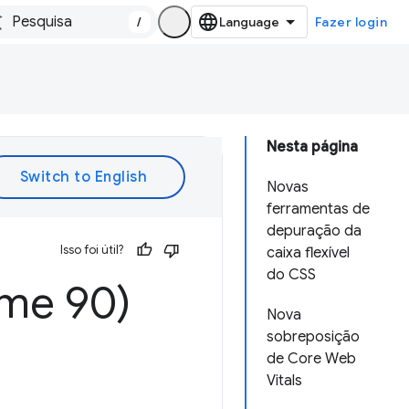
/
Fazer login
Nesta página
Novas
ferramentas de
depuração da
Isso foi útil?
caixa flexível
do CSS
ome 90)
Nova
sobreposição
de Core Web
Vitals