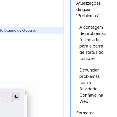
Atualizações
da guia
"Problemas"
A contagem
 do Usuário do Google
.
de problemas
foi movida
para a barra
de status do
console
Denunciar
problemas
com a
Atividade
Confiável na
Web
Formatar