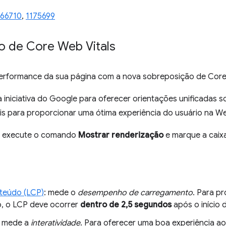
166710
,
1175699
o de Core Web Vitals
performance da sua página com a nova sobreposição de Core
iniciativa do Google para oferecer orientações unificadas s
is para proporcionar uma ótima experiência do usuário na W
, execute o comando
Mostrar renderização
e marque a caix
nteúdo (LCP)
: mede o
desempenho de carregamento
. Para p
o, o LCP deve ocorrer
dentro de 2,5 segundos
após o início
: mede a
interatividade
. Para oferecer uma boa experiência a