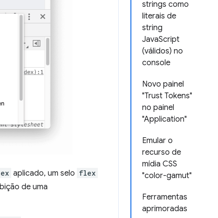
strings como
literais de
string
JavaScript
(válidos) no
console
Novo painel
"Trust Tokens"
no painel
"Application"
Emular o
recurso de
mídia CSS
lex
aplicado, um selo
flex
"color-gamut"
xibição de uma
Ferramentas
aprimoradas