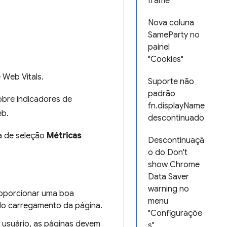
frame
Nova coluna
SameParty no
painel
"Cookies"
 Web Vitals.
Suporte não
padrão
obre indicadores de
fn.displayName
eb.
descontinuado
a de seleção
Métricas
Descontinuaçã
o do Don't
show Chrome
Data Saver
warning no
roporcionar uma boa
menu
 do carregamento da página.
"Configuraçõe
o usuário, as páginas devem
s"