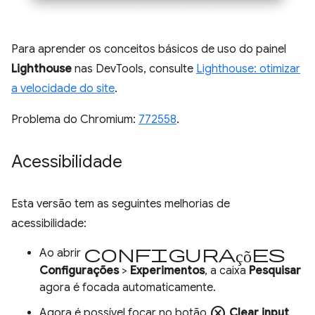
Para aprender os conceitos básicos de uso do painel
Lighthouse
nas DevTools, consulte
Lighthouse: otimizar
a velocidade do site
.
Problema do Chromium:
772558
.
Acessibilidade
Esta versão tem as seguintes melhorias de
acessibilidade:
Configurações
Ao abrir
Configurações
>
Experimentos
, a caixa
Pesquisar
agora é focada automaticamente.
cancel
Agora é possível focar no botão
Clear input