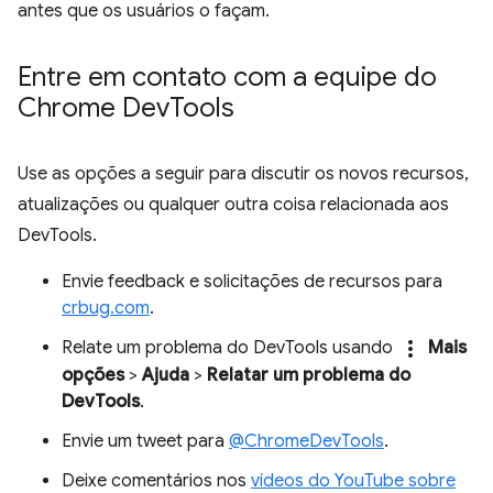
antes que os usuários o façam.
Entre em contato com a equipe do
Chrome Dev
Tools
Use as opções a seguir para discutir os novos recursos,
atualizações ou qualquer outra coisa relacionada aos
DevTools.
Envie feedback e solicitações de recursos para
crbug.com
.
more_vert
Relate um problema do DevTools usando
Mais
opções
>
Ajuda
>
Relatar um problema do
DevTools
.
Envie um tweet para
@ChromeDevTools
.
Deixe comentários nos
vídeos do YouTube sobre