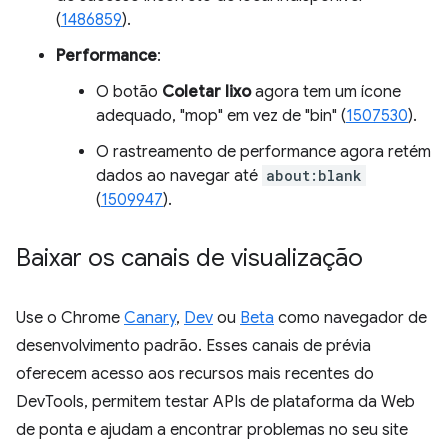
(
1486859
).
Performance
:
O botão
Coletar lixo
agora tem um ícone
adequado, "mop" em vez de "bin" (
1507530
).
O rastreamento de performance agora retém
dados ao navegar até
about:blank
(
1509947
).
Baixar os canais de visualização
Use o Chrome
Canary
,
Dev
ou
Beta
como navegador de
desenvolvimento padrão. Esses canais de prévia
oferecem acesso aos recursos mais recentes do
DevTools, permitem testar APIs de plataforma da Web
de ponta e ajudam a encontrar problemas no seu site