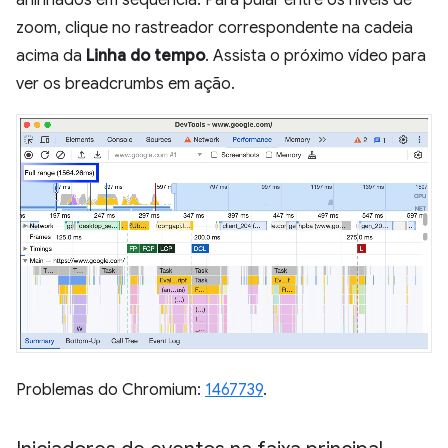
aninhados em sequência. Para pular entre os níveis de
zoom, clique no rastreador correspondente na cadeia
acima da
Linha do tempo
. Assista o próximo vídeo para
ver os breadcrumbs em ação.
Problemas do Chromium:
1467739
.