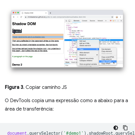
Figura 3
. Copiar caminho JS
O DevTools copia uma expressão como a abaixo para a
área de transferência:
document
.
querySelector
(
'#demo1'
).
shadowRoot
.
querySel