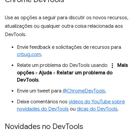
Use as opções a seguir para discutir os novos recursos,
atualizações ou qualquer outra coisa relacionada aos
DevTools.
Envie feedback e solicitações de recursos para
crbug.com
.
more_vert
Relate um problema do DevTools usando
Mais
opções
>
Ajuda
>
Relatar um problema do
DevTools
.
Envie um tweet para
@ChromeDevTools
.
Deixe comentários nos
vídeos do YouTube sobre
novidades do DevTools
ou
dicas do DevTools
.
Novidades no Dev
Tools