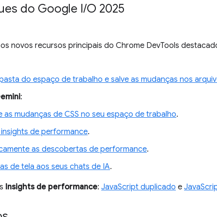
ues do Google I
/
O 2025
te os novos recursos principais do Chrome DevTools destaca
pasta do espaço de trabalho e salve as mudanças nos arqui
emini
:
ve as mudanças de CSS no seu espaço de trabalho
.
 insights de performance
.
camente as descobertas de performance
.
as de tela aos seus chats de IA
.
os
Insights de performance
:
JavaScript duplicado
e
JavaScri
os