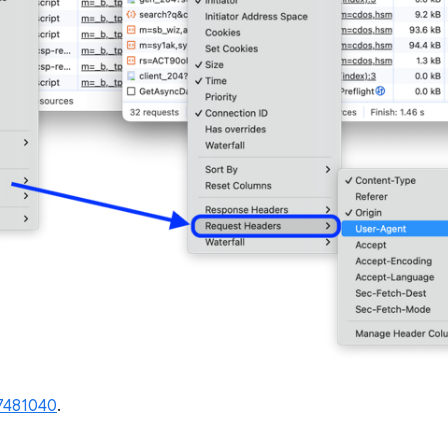
7481040
.