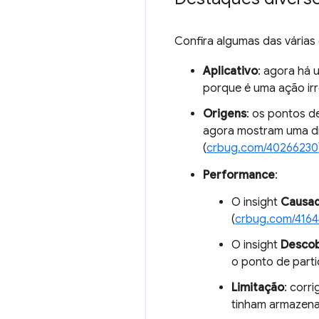
Confira algumas das várias
Aplicativo
: agora há 
porque é uma ação irre
Origens
: os pontos d
agora mostram uma di
(
crbug.com/40266230
Performance
:
O insight
Causad
(
crbug.com/416
O insight
Descob
o ponto de parti
Limitação
: corr
tinham armazena