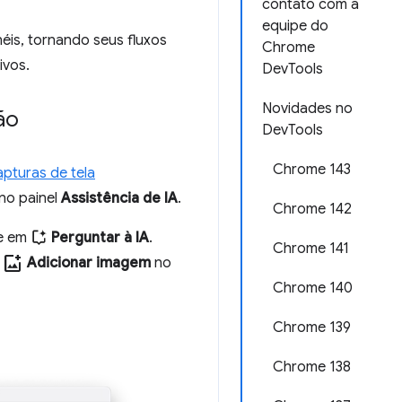
contato com a
equipe do
éis, tornando seus fluxos
Chrome
ivos.
DevTools
Novidades no
ão
DevTools
Chrome 143
apturas de tela
no painel
Assistência de IA
.
Chrome 142
ue em
Perguntar à IA
.
Chrome 141
add_photo_alternate
m
Adicionar imagem
no
Chrome 140
Chrome 139
Chrome 138