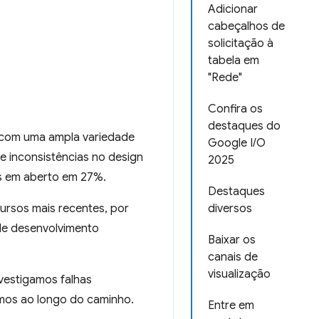
Adicionar
cabeçalhos de
solicitação à
tabela em
"Rede"
Confira os
destaques do
r com uma ampla variedade
Google I/O
e inconsistências no design
2025
s em aberto em 27%.
Destaques
ursos mais recentes, por
diversos
 de desenvolvimento
Baixar os
canais de
visualização
vestigamos falhas
mos ao longo do caminho.
Entre em