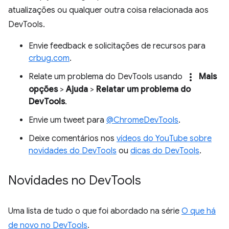
atualizações ou qualquer outra coisa relacionada aos
DevTools.
Envie feedback e solicitações de recursos para
crbug.com
.
more_vert
Relate um problema do DevTools usando
Mais
opções
>
Ajuda
>
Relatar um problema do
DevTools
.
Envie um tweet para
@ChromeDevTools
.
Deixe comentários nos
vídeos do YouTube sobre
novidades do DevTools
ou
dicas do DevTools
.
Novidades no Dev
Tools
Uma lista de tudo o que foi abordado na série
O que há
de novo no DevTools
.