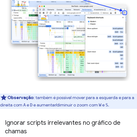
Observação
:
também é possível mover para a esquerda e para a
direita com
e
e aumentar/diminuir o zoom com
e
.
A
D
W
S
Ignorar scripts irrelevantes no gráfico de
chamas