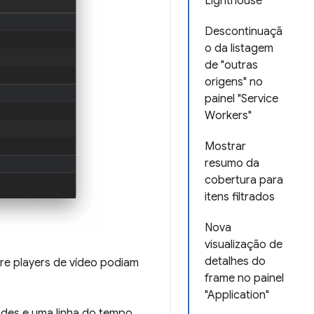
Lighthouse
Descontinuaçã
o da listagem
de "outras
origens" no
painel "Service
Workers"
Mostrar
resumo da
cobertura para
itens filtrados
Nova
visualização de
detalhes do
re players de vídeo podiam
frame no painel
"Application"
dades e uma linha do tempo