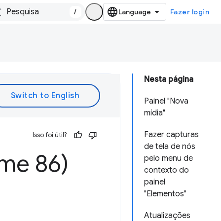
/
Fazer login
Nesta página
Painel "Nova
mídia"
Fazer capturas
Isso foi útil?
de tela de nós
me 86)
pelo menu de
contexto do
painel
"Elementos"
Atualizações