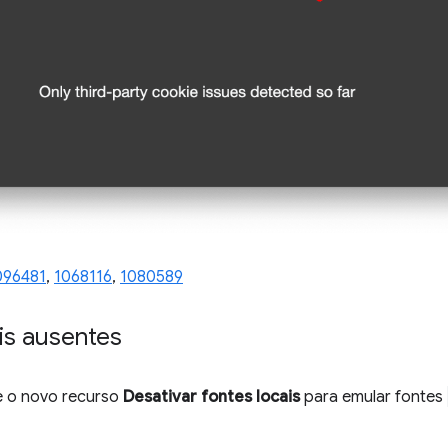
096481
,
1068116
,
1080589
is ausentes
e o novo recurso
Desativar fontes locais
para emular fontes