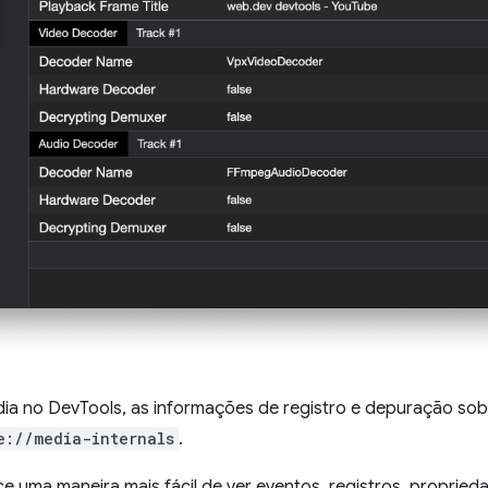
dia no DevTools, as informações de registro e depuração sob
e://media-internals
.
ce uma maneira mais fácil de ver eventos, registros, proprie