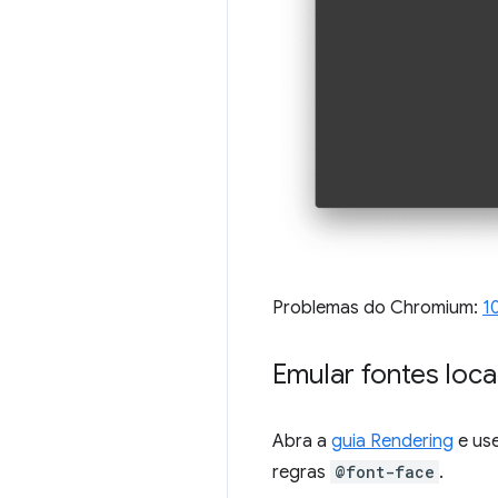
Problemas do Chromium:
1
Emular fontes loca
Abra a
guia Rendering
e us
regras
@font-face
.