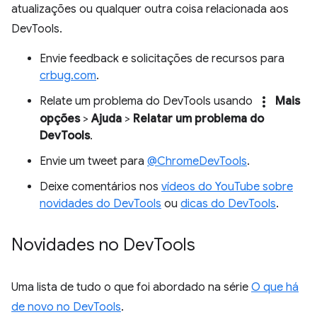
atualizações ou qualquer outra coisa relacionada aos
DevTools.
Envie feedback e solicitações de recursos para
crbug.com
.
more_vert
Relate um problema do DevTools usando
Mais
opções
>
Ajuda
>
Relatar um problema do
DevTools
.
Envie um tweet para
@ChromeDevTools
.
Deixe comentários nos
vídeos do YouTube sobre
novidades do DevTools
ou
dicas do DevTools
.
Novidades no Dev
Tools
Uma lista de tudo o que foi abordado na série
O que há
de novo no DevTools
.