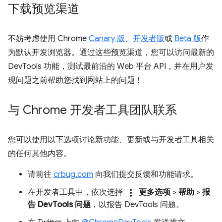
下载预览渠道
不妨考虑使用 Chrome
Canary 版
、
开发者版
或
Beta 版
作
为默认开发浏览器。通过这些预览渠道，您可以访问最新的
DevTools 功能，测试最前沿的 Web 平台 API，并在用户发
现问题之前帮助您找到网站上的问题！
与 Chrome 开发者工具团队联系
您可以使用以下选项讨论新功能、更新或与开发者工具相关
的任何其他内容。
请前往
crbug.com
向我们提交反馈和功能请求。
more_vert
在开发者工具中，依次选择
更多选项
>
帮助
>
报
告 DevTools 问题
，以报告 DevTools 问题。