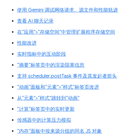
使用 Gemini 调试网络请求、源文件和性能轨迹
查看 AI 聊天记录
在“应用”>“存储空间”中管理扩展程序存储空间
性能改进
实时指标中的互动阶段
“摘要”标签页中的渲染阻塞信息
支持 scheduler.postTask 事件及其发起者箭头
“动画”面板和“元素”>“样式”标签页改进
从“元素”>“样式”跳转到“动画”
“计算”标签页中的实时更新
传感器中的计算压力模拟
“内存”面板中按来源分组的同名 JS 对象