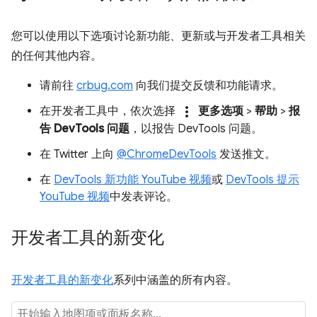
您可以使用以下选项讨论新功能、更新或与开发者工具相关
的任何其他内容。
请前往
crbug.com
向我们提交反馈和功能请求。
more_vert
在开发者工具中，依次选择
更多选项
>
帮助
>
报
告 DevTools 问题
，以报告 DevTools 问题。
在 Twitter 上向
@ChromeDevTools
发送推文。
在
DevTools 新功能 YouTube 视频
或
DevTools 提示
YouTube 视频
中发表评论。
开发者工具的新变化
开发者工具的新变化
系列中涵盖的所有内容。