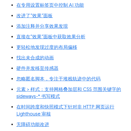
在专用设置标签页中控制 AI 功能
改进了“效果”面板
添加注释并分享效果发现
直接在“效果”面板中获取效果分析
更轻松地发现过度的布局偏移
找出未合成的动画
硬件并发移至传感器
忽略匿名脚本，专注于堆栈轨迹中的代码
元素 > 样式：支持网格叠加层和 CSS 范围关键字的
sideways-* 书写模式
在时间跨度和快照模式下针对非 HTTP 网页运行
Lighthouse 审核
无障碍功能改进