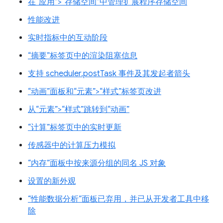
在“应用”>“存储空间”中管理扩展程序存储空间
性能改进
实时指标中的互动阶段
“摘要”标签页中的渲染阻塞信息
支持 scheduler.postTask 事件及其发起者箭头
“动画”面板和“元素”>“样式”标签页改进
从“元素”>“样式”跳转到“动画”
“计算”标签页中的实时更新
传感器中的计算压力模拟
“内存”面板中按来源分组的同名 JS 对象
设置的新外观
“性能数据分析”面板已弃用，并已从开发者工具中移
除