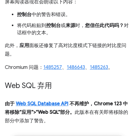
屏幕阅读器现在会朗读以下内容：
控制台
中的警告和错误。
将代码粘贴到
控制台
或
来源
时，
您信任此代码吗？
对
话框中的文本。
此外，
应用
面板还修复了高对比度模式下链接的对比度问
题。
Chromium 问题：
1485257
、
1486643
、
1485263
。
Web SQL 弃用
由于
Web SQL Database API
不再维护，
Chrome 123 中
将移除“应用”>“Web SQL”部分。
此版本在有关即将移除的
部分中添加了警告。