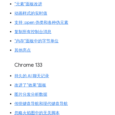
“元素”面板改进
动画样式的实时值
支持 :open 伪类和各种伪元素
复制所有控制台消息
“内存”面板中的字节单位
其他亮点
Chrome 133
持久的 AI 聊天记录
改进了“效果”面板
图片分发分析数据
传统键盘导航和现代键盘导航
忽略火焰图中的无关脚本