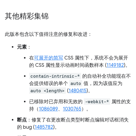
其他精彩集锦
此版本包含以下值得注意的修复和改进：
元素
：
在
可展开的简写
CSS 属性下，系统不会为展开
的 CSS 属性显示动画时间函数样本 (
1149182
)。
contain-intrinsic-*
的自动补全功能现在不
会提供错误的单个
auto
值，因为该值应为
auto <length>
(
1480415
)。
已移除对已弃用和无效的
-webkit-*
属性的支
持（
1086089
、
1030765
）。
断点
：修复了在更改断点类型时断点编辑对话框消失
的 bug (
1485782
)。