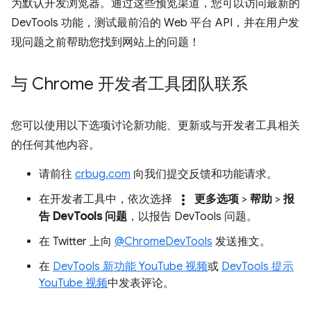
为默认开发浏览器。通过这些预览渠道，您可以访问最新的
DevTools 功能，测试最前沿的 Web 平台 API，并在用户发
现问题之前帮助您找到网站上的问题！
与 Chrome 开发者工具团队联系
您可以使用以下选项讨论新功能、更新或与开发者工具相关
的任何其他内容。
请前往
crbug.com
向我们提交反馈和功能请求。
more_vert
在开发者工具中，依次选择
更多选项
>
帮助
>
报
告 DevTools 问题
，以报告 DevTools 问题。
在 Twitter 上向
@ChromeDevTools
发送推文。
在
DevTools 新功能 YouTube 视频
或
DevTools 提示
YouTube 视频
中发表评论。