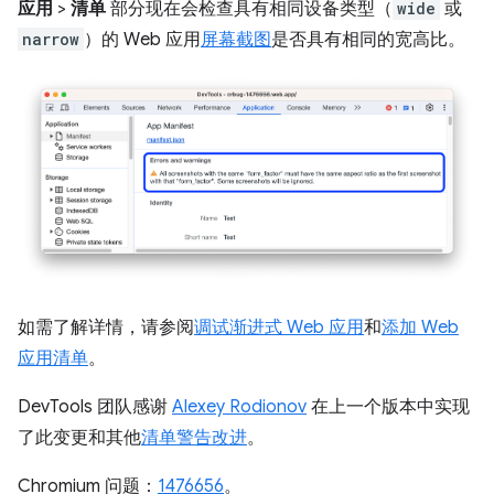
应用
>
清单
部分现在会检查具有相同设备类型（
wide
或
narrow
）的 Web 应用
屏幕截图
是否具有相同的宽高比。
如需了解详情，请参阅
调试渐进式 Web 应用
和
添加 Web
应用清单
。
DevTools 团队感谢
Alexey Rodionov
在上一个版本中实现
了此变更和其他
清单警告改进
。
Chromium 问题：
1476656
。