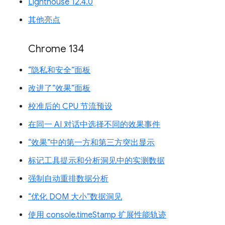
Lighthouse 12.4.0
其他亮点
Chrome 134
“隐私和安全”面板
改进了“效果”面板
校准后的 CPU 节流预设
在同一 AI 对话中选择不同的效果事件
“效果”中的第一方和第三方突出显示
标记工具提示和分析洞见中的实测数据
强制自动重排数据分析
“优化 DOM 大小”数据洞见
使用 console.timeStamp 扩展性能轨迹