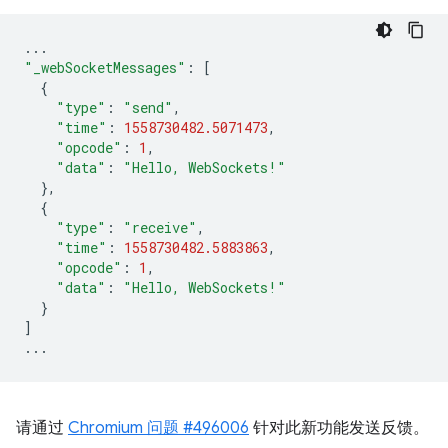
...
"_webSocketMessages"
:
[
{
"type"
:
"send"
,
"time"
:
1558730482.5071473
,
"opcode"
:
1
,
"data"
:
"Hello, WebSockets!"
},
{
"type"
:
"receive"
,
"time"
:
1558730482.5883863
,
"opcode"
:
1
,
"data"
:
"Hello, WebSockets!"
}
]
...
请通过
Chromium 问题 #496006
针对此新功能发送反馈。