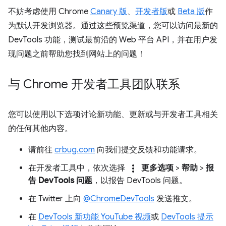
不妨考虑使用 Chrome
Canary 版
、
开发者版
或
Beta 版
作
为默认开发浏览器。通过这些预览渠道，您可以访问最新的
DevTools 功能，测试最前沿的 Web 平台 API，并在用户发
现问题之前帮助您找到网站上的问题！
与 Chrome 开发者工具团队联系
您可以使用以下选项讨论新功能、更新或与开发者工具相关
的任何其他内容。
请前往
crbug.com
向我们提交反馈和功能请求。
more_vert
在开发者工具中，依次选择
更多选项
>
帮助
>
报
告 DevTools 问题
，以报告 DevTools 问题。
在 Twitter 上向
@ChromeDevTools
发送推文。
在
DevTools 新功能 YouTube 视频
或
DevTools 提示