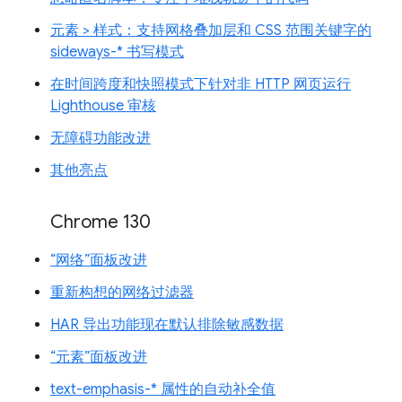
元素 > 样式：支持网格叠加层和 CSS 范围关键字的
sideways-* 书写模式
在时间跨度和快照模式下针对非 HTTP 网页运行
Lighthouse 审核
无障碍功能改进
其他亮点
Chrome 130
“网络”面板改进
重新构想的网络过滤器
HAR 导出功能现在默认排除敏感数据
“元素”面板改进
text-emphasis-* 属性的自动补全值