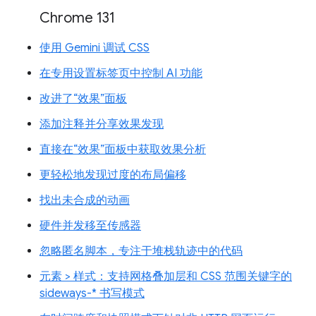
Chrome 131
使用 Gemini 调试 CSS
在专用设置标签页中控制 AI 功能
改进了“效果”面板
添加注释并分享效果发现
直接在“效果”面板中获取效果分析
更轻松地发现过度的布局偏移
找出未合成的动画
硬件并发移至传感器
忽略匿名脚本，专注于堆栈轨迹中的代码
元素 > 样式：支持网格叠加层和 CSS 范围关键字的
sideways-* 书写模式