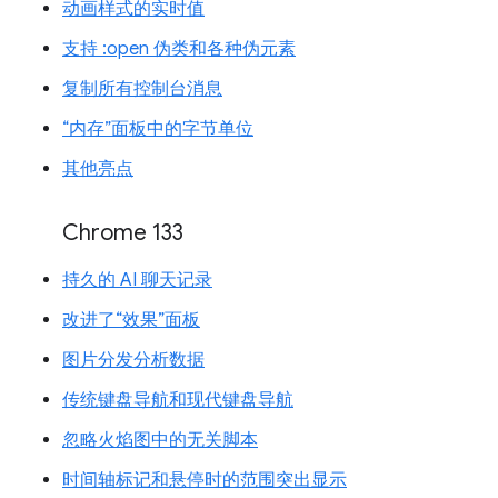
动画样式的实时值
支持 :open 伪类和各种伪元素
复制所有控制台消息
“内存”面板中的字节单位
其他亮点
Chrome 133
持久的 AI 聊天记录
改进了“效果”面板
图片分发分析数据
传统键盘导航和现代键盘导航
忽略火焰图中的无关脚本
时间轴标记和悬停时的范围突出显示