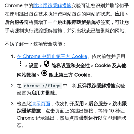
Chrome 中的
跳出跟踪缓解措施
实验可让您识别并删除似乎
在使用跳出跟踪技术执行跨网站跟踪的网站的状态。
应用
>
后台服务
窗格新增了一个
跳出跟踪缓解措施
标签页，可让您
手动强制执行跟踪缓解措施，并列出状态已被删除的网站。
不妨了解一下这项安全功能：
在 Chrome 中阻止第三方 Cookie
。依次前往并启用
>
设置
>
隐私设置和安全性
>
Cookie 及其他
网站数据
>
阻止第三方 Cookie
。
在
chrome://flags
中，将
反弹跟踪缓解措施
实验
设置为
启用并删除
。
检查此
演示页面
，依次打开
应用
>
后台服务
>
跳出跟
踪缓解措施
，点击页面上的跳出链接，等待 10 秒让
Chrome 记录跳出，然后点击
强制运行
以立即删除状
态。