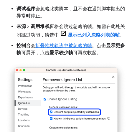
调试程序
会忽略此类脚本，且不会在遇到脚本抛出的
异常时停止。
来源
>
调用堆栈
窗格会跳过忽略的帧。如需在此处关
闭跳过功能，请选中
显示已列入忽略列表的帧
。
控制台
会
折叠堆栈轨迹中被忽略的帧
。点击
显示更多
帧
可展开，点击
显示较少帧
可再次收起。