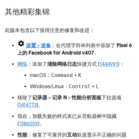
其他精彩集锦
此版本包含以下值得注意的修复和改进：
设置
>
设备
：在代理字符串列表中添加了
Pixel 6
上的 Facebook for Android v407
。
网络
：添加了
清除网络日志
快捷方式 (
1444991
)：
macOS：
Command
+
K
Windows/Linux：
Control
+
L
移除了
记录器
>
记录 N
>
性能分析面板
下拉选项
(
1414773
)。
现在，加载失败的样式表已从导航器树中隐藏
(
1386059
)。
性能
：修复了可展开的
互动
轨道显示不正确的问题