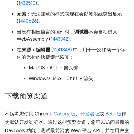
(
1432510
)。
元素
：无法加载的样式表现在会以波浪线突出显示
(
1440626
)。
当没有相应语言的插件时，
调试器
不会自动进入
WebAssembly (
1443342
)。
在
来源
>
编辑器
(
1241848
) 中，用于一次移动一个字
词的光标的快捷键已恢复：
MacOS：
Alt
+
箭头键
Windows/Linux：
Ctrl
+
箭头
下载预览渠道
不妨考虑使用 Chrome
Canary 版
、
开发者版
或
Beta 版
作
为默认开发浏览器。通过这些预览渠道，您可以访问最新的
DevTools 功能，测试最前沿的 Web 平台 API，并在用户发