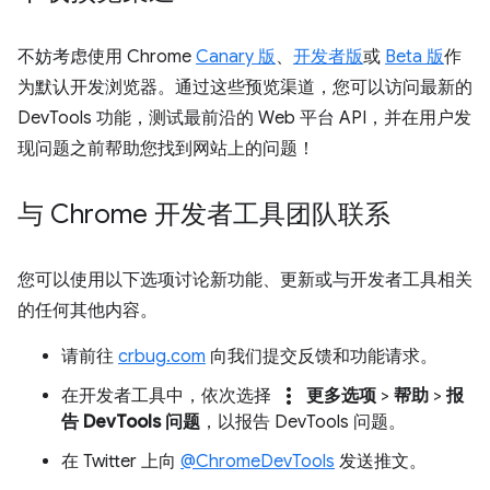
不妨考虑使用 Chrome
Canary 版
、
开发者版
或
Beta 版
作
为默认开发浏览器。通过这些预览渠道，您可以访问最新的
DevTools 功能，测试最前沿的 Web 平台 API，并在用户发
现问题之前帮助您找到网站上的问题！
与 Chrome 开发者工具团队联系
您可以使用以下选项讨论新功能、更新或与开发者工具相关
的任何其他内容。
请前往
crbug.com
向我们提交反馈和功能请求。
more_vert
在开发者工具中，依次选择
更多选项
>
帮助
>
报
告 DevTools 问题
，以报告 DevTools 问题。
在 Twitter 上向
@ChromeDevTools
发送推文。