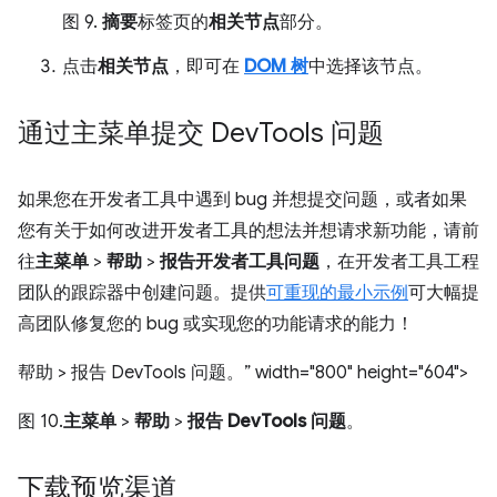
图 9.
摘要
标签页的
相关节点
部分。
点击
相关节点
，即可在
DOM 树
中选择该节点。
通过主菜单提交 Dev
Tools 问题
如果您在开发者工具中遇到 bug 并想提交问题，或者如果
您有关于如何改进开发者工具的想法并想请求新功能，请前
往
主菜单
>
帮助
>
报告开发者工具问题
，在开发者工具工程
团队的跟踪器中创建问题。提供
可重现的最小示例
可大幅提
高团队修复您的 bug 或实现您的功能请求的能力！
帮助 > 报告 DevTools 问题。” width="800" height="604">
图 10.
主菜单
>
帮助
>
报告 DevTools 问题
。
下载预览渠道