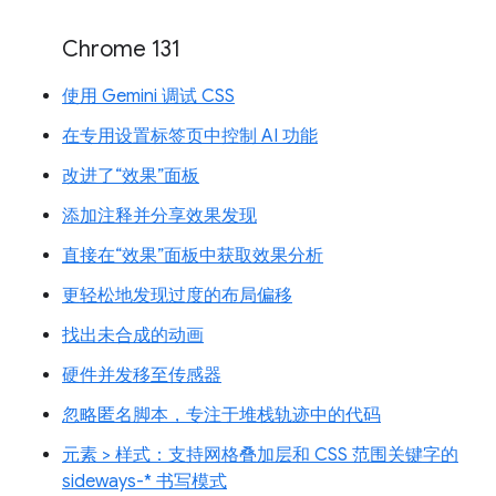
Chrome 131
使用 Gemini 调试 CSS
在专用设置标签页中控制 AI 功能
改进了“效果”面板
添加注释并分享效果发现
直接在“效果”面板中获取效果分析
更轻松地发现过度的布局偏移
找出未合成的动画
硬件并发移至传感器
忽略匿名脚本，专注于堆栈轨迹中的代码
元素 > 样式：支持网格叠加层和 CSS 范围关键字的
sideways-* 书写模式