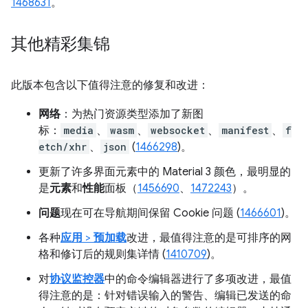
1468631
。
其他精彩集锦
此版本包含以下值得注意的修复和改进：
网络
：为热门资源类型添加了新图
标：
media
、
wasm
、
websocket
、
manifest
、
f
etch/xhr
、
json
(
1466298
)。
更新了许多界面元素中的 Material 3 颜色，最明显的
是
元素
和
性能
面板（
1456690
、
1472243
）。
问题
现在可在导航期间保留 Cookie 问题 (
1466601
)。
各种
应用
>
预加载
改进，最值得注意的是可排序的网
格和修订后的规则集详情 (
1410709
)。
对
协议监控器
中的命令编辑器进行了多项改进，最值
得注意的是：针对错误输入的警告、编辑已发送的命