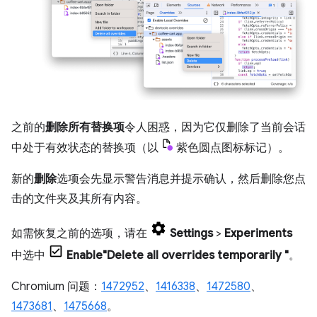
之前的
删除所有替换项
令人困惑，因为它仅删除了当前会话
中处于有效状态的替换项（以
紫色圆点图标标记）。
新的
删除
选项会先显示警告消息并提示确认，然后删除您点
击的文件夹及其所有内容。
如需恢复之前的选项，请在
Settings
>
Experiments
中选中
Enable"Delete all overrides temporarily "
。
Chromium 问题：
1472952
、
1416338
、
1472580
、
1473681
、
1475668
。