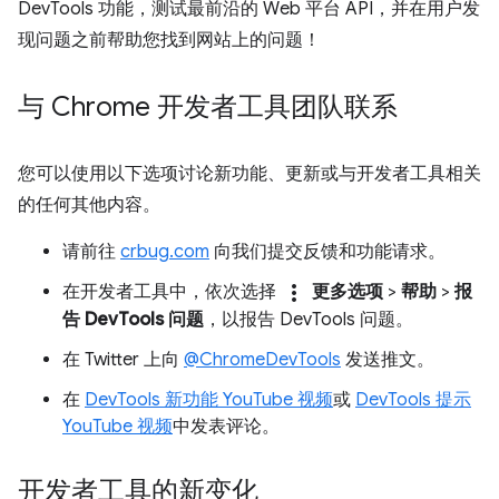
DevTools 功能，测试最前沿的 Web 平台 API，并在用户发
现问题之前帮助您找到网站上的问题！
与 Chrome 开发者工具团队联系
您可以使用以下选项讨论新功能、更新或与开发者工具相关
的任何其他内容。
请前往
crbug.com
向我们提交反馈和功能请求。
more_vert
在开发者工具中，依次选择
更多选项
>
帮助
>
报
告 DevTools 问题
，以报告 DevTools 问题。
在 Twitter 上向
@ChromeDevTools
发送推文。
在
DevTools 新功能 YouTube 视频
或
DevTools 提示
YouTube 视频
中发表评论。
开发者工具的新变化