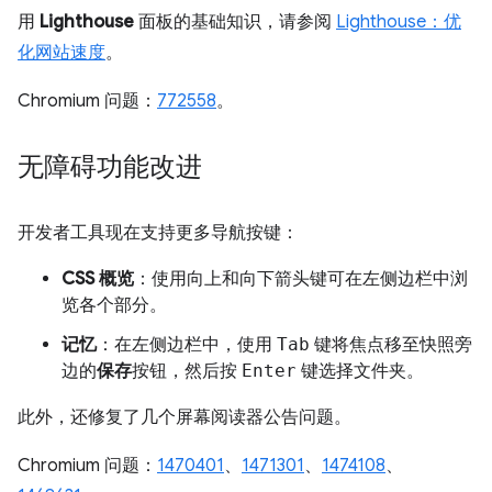
用
Lighthouse
面板的基础知识，请参阅
Lighthouse：优
化网站速度
。
Chromium 问题：
772558
。
无障碍功能改进
开发者工具现在支持更多导航按键：
CSS 概览
：使用向上和向下箭头键可在左侧边栏中浏
览各个部分。
记忆
：在左侧边栏中，使用
Tab
键将焦点移至快照旁
边的
保存
按钮，然后按
Enter
键选择文件夹。
此外，还修复了几个屏幕阅读器公告问题。
Chromium 问题：
1470401
、
1471301
、
1474108
、