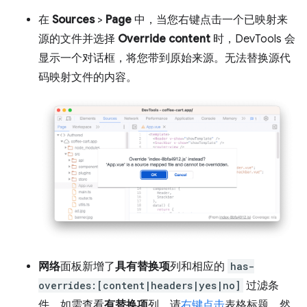
在
Sources
>
Page
中，当您右键点击一个已映射来
源的文件并选择
Override content
时，DevTools 会
显示一个对话框，将您带到原始来源。无法替换源代
码映射文件的内容。
网络
面板新增了
具有替换项
列和相应的
has-
overrides:[content|headers|yes|no]
过滤条
件。如需查看
有替换项
列，请
右键点击
表格标题，然