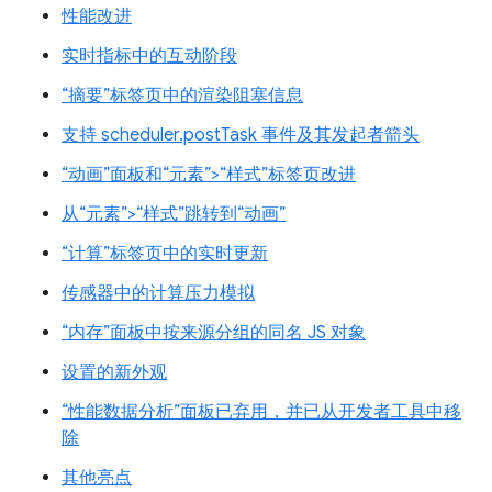
性能改进
实时指标中的互动阶段
“摘要”标签页中的渲染阻塞信息
支持 scheduler.postTask 事件及其发起者箭头
“动画”面板和“元素”>“样式”标签页改进
从“元素”>“样式”跳转到“动画”
“计算”标签页中的实时更新
传感器中的计算压力模拟
“内存”面板中按来源分组的同名 JS 对象
设置的新外观
“性能数据分析”面板已弃用，并已从开发者工具中移
除
其他亮点