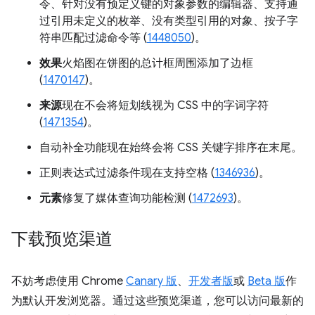
令、针对没有预定义键的对象参数的编辑器、支持通
过引用未定义的枚举、没有类型引用的对象、按子字
符串匹配过滤命令等 (
1448050
)。
效果
火焰图在饼图的总计框周围添加了边框
(
1470147
)。
来源
现在不会将短划线视为 CSS 中的字词字符
(
1471354
)。
自动补全功能现在始终会将 CSS 关键字排序在末尾。
正则表达式过滤条件现在支持空格 (
1346936
)。
元素
修复了媒体查询功能检测 (
1472693
)。
下载预览渠道
不妨考虑使用 Chrome
Canary 版
、
开发者版
或
Beta 版
作
为默认开发浏览器。通过这些预览渠道，您可以访问最新的