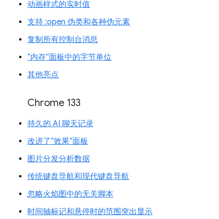
动画样式的实时值
支持 :open 伪类和各种伪元素
复制所有控制台消息
“内存”面板中的字节单位
其他亮点
Chrome 133
持久的 AI 聊天记录
改进了“效果”面板
图片分发分析数据
传统键盘导航和现代键盘导航
忽略火焰图中的无关脚本
时间轴标记和悬停时的范围突出显示