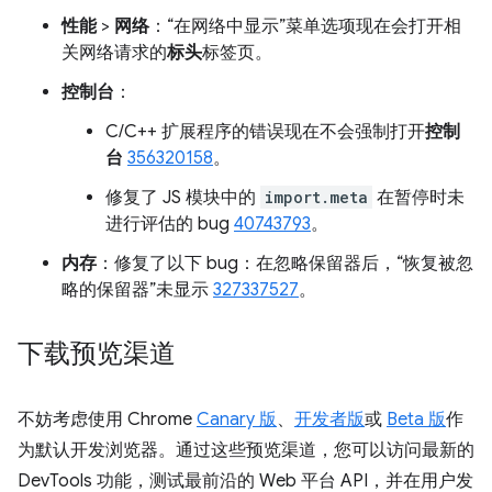
性能
>
网络
：“在网络中显示”菜单选项现在会打开相
关网络请求的
标头
标签页。
控制台
：
C/C++ 扩展程序的错误现在不会强制打开
控制
台
356320158
。
修复了 JS 模块中的
import.meta
在暂停时未
进行评估的 bug
40743793
。
内存
：修复了以下 bug：在忽略保留器后，“恢复被忽
略的保留器”未显示
327337527
。
下载预览渠道
不妨考虑使用 Chrome
Canary 版
、
开发者版
或
Beta 版
作
为默认开发浏览器。通过这些预览渠道，您可以访问最新的
DevTools 功能，测试最前沿的 Web 平台 API，并在用户发