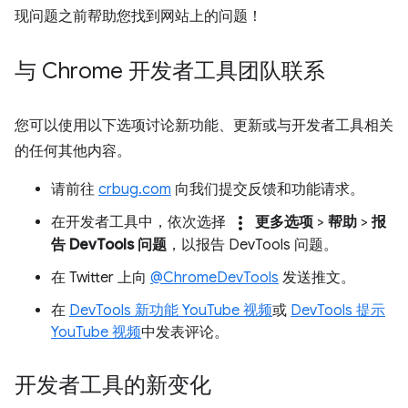
现问题之前帮助您找到网站上的问题！
与 Chrome 开发者工具团队联系
您可以使用以下选项讨论新功能、更新或与开发者工具相关
的任何其他内容。
请前往
crbug.com
向我们提交反馈和功能请求。
more_vert
在开发者工具中，依次选择
更多选项
>
帮助
>
报
告 DevTools 问题
，以报告 DevTools 问题。
在 Twitter 上向
@ChromeDevTools
发送推文。
在
DevTools 新功能 YouTube 视频
或
DevTools 提示
YouTube 视频
中发表评论。
开发者工具的新变化