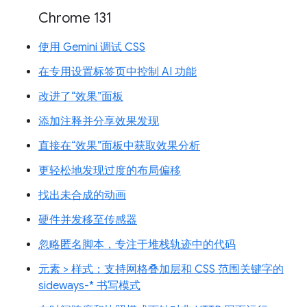
Chrome 131
使用 Gemini 调试 CSS
在专用设置标签页中控制 AI 功能
改进了“效果”面板
添加注释并分享效果发现
直接在“效果”面板中获取效果分析
更轻松地发现过度的布局偏移
找出未合成的动画
硬件并发移至传感器
忽略匿名脚本，专注于堆栈轨迹中的代码
元素 > 样式：支持网格叠加层和 CSS 范围关键字的
sideways-* 书写模式