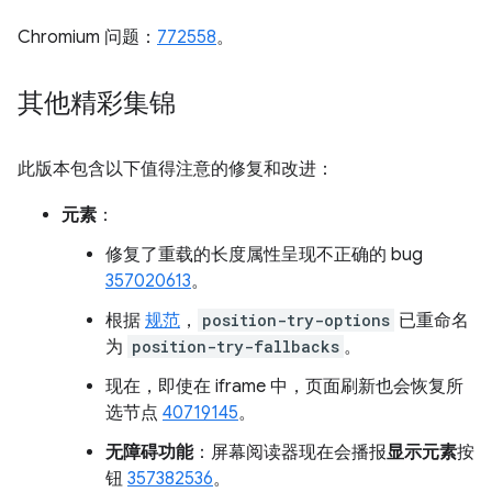
Chromium 问题：
772558
。
其他精彩集锦
此版本包含以下值得注意的修复和改进：
元素
：
修复了重载的长度属性呈现不正确的 bug
357020613
。
根据
规范
，
position-try-options
已重命名
为
position-try-fallbacks
。
现在，即使在 iframe 中，页面刷新也会恢复所
选节点
40719145
。
无障碍功能
：屏幕阅读器现在会播报
显示元素
按
钮
357382536
。