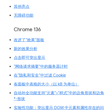
其他亮点
无障碍功能
Chrome 136
改进了“效果”面板
新的效果分析
点击即可突出显示
“网络请求摘要”中的服务器计时
在“隐私和安全”中过滤 Cookie
各面板中表格的大小（以 kB 为单位）
自动补全功能支持“元素”>“样式”中的边角形状和边角
*-形状
实验性功能：突出显示 DOM 中元素和属性存在的问