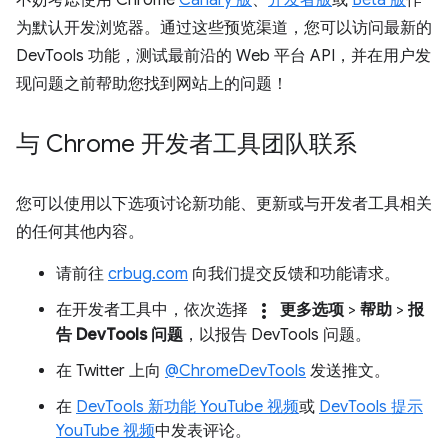
不妨考虑使用 Chrome
Canary 版
、
开发者版
或
Beta 版
作
为默认开发浏览器。通过这些预览渠道，您可以访问最新的
DevTools 功能，测试最前沿的 Web 平台 API，并在用户发
现问题之前帮助您找到网站上的问题！
与 Chrome 开发者工具团队联系
您可以使用以下选项讨论新功能、更新或与开发者工具相关
的任何其他内容。
请前往
crbug.com
向我们提交反馈和功能请求。
more_vert
在开发者工具中，依次选择
更多选项
>
帮助
>
报
告 DevTools 问题
，以报告 DevTools 问题。
在 Twitter 上向
@ChromeDevTools
发送推文。
在
DevTools 新功能 YouTube 视频
或
DevTools 提示
YouTube 视频
中发表评论。