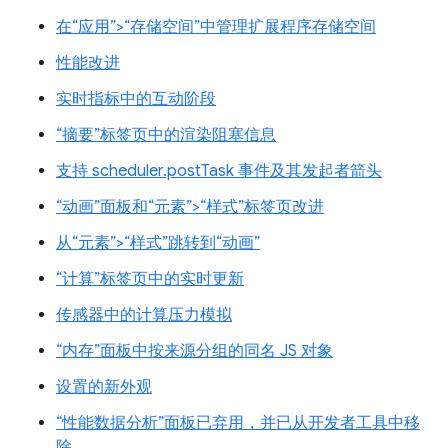
在“应用”>“存储空间”中管理扩展程序存储空间
性能改进
实时指标中的互动阶段
“摘要”标签页中的渲染阻塞信息
支持 scheduler.postTask 事件及其发起者箭头
“动画”面板和“元素”>“样式”标签页改进
从“元素”>“样式”跳转到“动画”
“计算”标签页中的实时更新
传感器中的计算压力模拟
“内存”面板中按来源分组的同名 JS 对象
设置的新外观
“性能数据分析”面板已弃用，并已从开发者工具中移
除