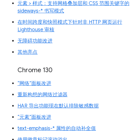
元素 > 样式：支持网格叠加层和 CSS 范围关键字的
sideways-* 书写模式
在时间跨度和快照模式下针对非 HTTP 网页运行
Lighthouse 审核
无障碍功能改进
其他亮点
Chrome 130
“网络”面板改进
重新构想的网络过滤器
HAR 导出功能现在默认排除敏感数据
“元素”面板改进
text-emphasis-* 属性的自动补全值
使用徽章标记滚动溢出