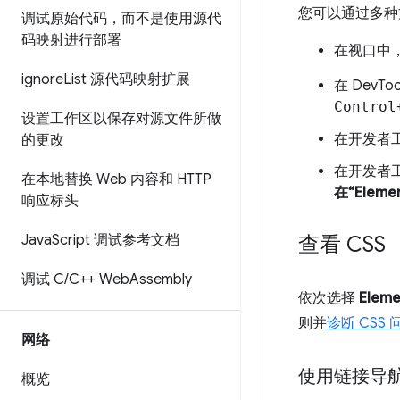
您可以通过多种
调试原始代码，而不是使用源代
码映射进行部署
在视口中
ignore
List 源代码映射扩展
在 DevTo
Control
设置工作区以保存对源文件所做
在开发者
的更改
在开发者
在本地替换 Web 内容和 HTTP
在“Elem
响应标头
Java
Script 调试参考文档
查看 CSS
调试 C
/
C++ Web
Assembly
依次选择
Eleme
则并
诊断 CSS 
网络
使用链接导
概览