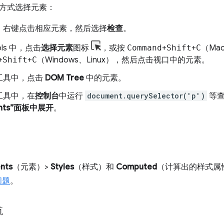
方式选择元素：
，右键点击相应元素，然后选择
检查
。
ols 中，点击
选择元素
图标
，或按
Command
+
Shift
+
C
（Ma
+
Shift
+
C
（Windows、Linux），然后点击视口中的元素。
工具中，点击
DOM Tree
中的元素。
工具中，在
控制台
中运行
document.querySelector('p')
等查
ents”面板中展开
。
nts
（元素）>
Styles
（样式）和
Computed
（计算出的样式属性
问题
。
航