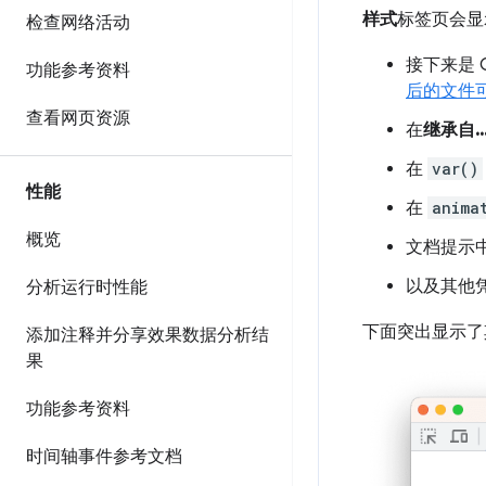
样式
标签页会显
检查网络活动
接下来是 
功能参考资料
后的文件
查看网页资源
在
继承自..
在
var()
性能
在
anima
概览
文档提示
以及其他
分析运行时性能
下面突出显示了
添加注释并分享效果数据分析结
果
功能参考资料
时间轴事件参考文档