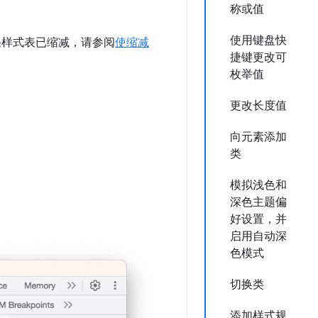
称或值
使用键盘快
果样式表已缩减，请参阅
使缩减
捷键更改可
枚举值
更改长度值
向元素添加
类
模拟浅色和
深色主题偏
好设置，并
启用自动深
色模式
切换类
添加样式规