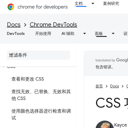
文档
案例研究
Docs
Chrome DevTools
元素
DevTools
开始使用
AI 辅助
面板
设
概览
DOM
CSS
包含错误。
查看和更改 CSS
首页
Docs
查找无效、已替换、无效和其
CSS
他 CSS
使用颜色选择器进行检查和调
试
Kayce