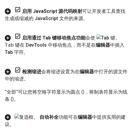
启用 Java
Script 源代码映射
可让开发者工具查找
生成或缩减的 Java
Script 文件的来源。
启用通过 Tab 键移动焦点功能
会使
Tab
键在 Dev
Tools 中移动焦点，而不是在
编辑器
中插入
Tab 字符。
检测缩进
会将缩进设置为在
编辑器
中打开的源文件
中的缩进。
“全部”可让您将空格字符显示为圆点 (
)，将制表符显示为线
条 (
)。
自动补全
功能可在
编辑器
中提供实用的建
议。