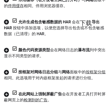
的
停用缓存
相同。停用浏览器缓存。
下载
允许生成包含敏感数据的 HAR
会在
导出
HAR
按钮中添加选项，以便您选择导出包含或不包含敏感
数据（已清理）的 HAR。
颜色代码资源类型
会在网络日志的
瀑布流
列中突出
显示不同类型的请求。
按框架对网络日志分组
与
网络
面板中的
按框架分组
相同。此选项用于对内嵌框架发起的请求进行分组。
在此网站上强制屏蔽广告
会在开发者工具打开时屏
蔽网页上的
检测到的广告
。