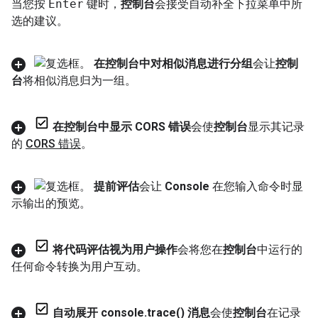
当您按
Enter
键时，
控制台
会接受自动补全下拉菜单中所
选的建议。
在控制台中对相似消息进行分组
会让
控制
台
将相似消息归为一组。
在控制台中显示 CORS 错误
会使
控制台
显示其记录
的
CORS 错误
。
提前评估
会让
Console
在您输入命令时显
示输出的预览。
将代码评估视为用户操作
会将您在
控制台
中运行的
任何命令转换为用户互动。
自动展开 console
.
trace(
) 消息
会使
控制台
在记录