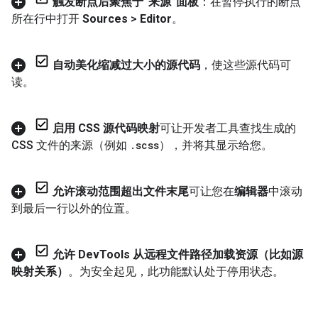
触发断点后聚焦于“来源”面板
：在暂停执行的断点
所在行中打开
Sources
>
Editor
。
自动美化缩减过大小的源代码
，使这些源代码可
读。
启用 CSS 源代码映射
可让开发者工具查找生成的
CSS 文件的来源（例如
.
scss
），并将其显示给您。
允许滚动范围超出文件末尾
可让您在
编辑器
中滚动
到最后一行以外的位置。
允许 Dev
Tools 从远程文件路径加载资源（比如源
映射关系）
。为安全起见，此功能默认处于停用状态。