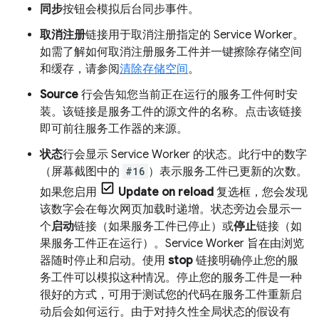
同步
按钮会模拟后台同步事件。
取消注册
链接用于取消注册指定的 Service Worker。
如需了解如何取消注册服务工件并一键擦除存储空间
和缓存，请参阅
清除存储空间
。
Source
行会告知您当前正在运行的服务工件何时安
装。该链接是服务工件的源文件的名称。点击该链接
即可前往服务工作器的来源。
状态
行会显示 Service Worker 的状态。此行中的数字
（屏幕截图中的
#16
）表示服务工件已更新的次数。
如果您启用
Update on reload
复选框，您会发现
该数字会在每次网页加载时递增。状态旁边会显示一
个
启动
链接（如果服务工件已停止）或
停止
链接（如
果服务工件正在运行）。Service Worker 旨在由浏览
器随时停止和启动。使用
stop
链接明确停止您的服
务工件可以模拟这种情况。停止您的服务工件是一种
很好的方式，可用于测试您的代码在服务工件重新启
动后会如何运行。由于对持久性全局状态的假设有