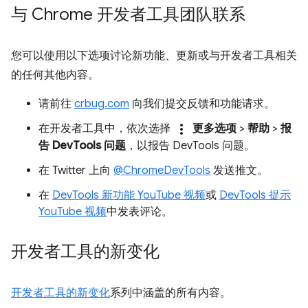
与 Chrome 开发者工具团队联系
您可以使用以下选项讨论新功能、更新或与开发者工具相关
的任何其他内容。
请前往
crbug.com
向我们提交反馈和功能请求。
more_vert
在开发者工具中，依次选择
更多选项
>
帮助
>
报
告 DevTools 问题
，以报告 DevTools 问题。
在 Twitter 上向
@ChromeDevTools
发送推文。
在
DevTools 新功能 YouTube 视频
或
DevTools 提示
YouTube 视频
中发表评论。
开发者工具的新变化
开发者工具的新变化
系列中涵盖的所有内容。