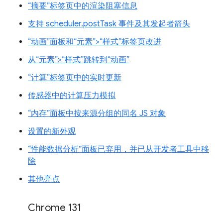
“摘要”标签页中的渲染阻塞信息
支持 scheduler.postTask 事件及其发起者箭头
“动画”面板和“元素”>“样式”标签页改进
从“元素”>“样式”跳转到“动画”
“计算”标签页中的实时更新
传感器中的计算压力模拟
“内存”面板中按来源分组的同名 JS 对象
设置的新外观
“性能数据分析”面板已弃用，并已从开发者工具中移
除
其他亮点
Chrome 131