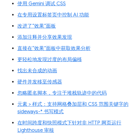
使用 Gemini 调试 CSS
在专用设置标签页中控制 AI 功能
改进了“效果”面板
添加注释并分享效果发现
直接在“效果”面板中获取效果分析
更轻松地发现过度的布局偏移
找出未合成的动画
硬件并发移至传感器
忽略匿名脚本，专注于堆栈轨迹中的代码
元素 > 样式：支持网格叠加层和 CSS 范围关键字的
sideways-* 书写模式
在时间跨度和快照模式下针对非 HTTP 网页运行
Lighthouse 审核