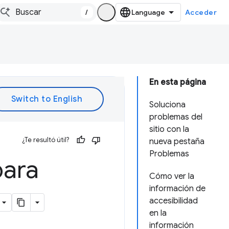
/
Acceder
En esta página
Soluciona
problemas del
sitio con la
¿Te resultó útil?
nueva pestaña
Problemas
para
Cómo ver la
información de
accesibilidad
en la
información