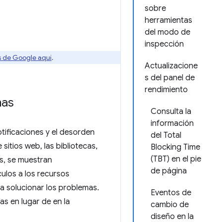
sobre
herramientas
del modo de
inspección
os de Google aquí
.
Actualizacione
s del panel de
rendimiento
mas
Consulta la
información
otificaciones y el desorden
del Total
sitios web, las bibliotecas,
Blocking Time
(TBT) en el pie
es, se muestran
de página
ulos a los recursos
a solucionar los problemas.
Eventos de
s en lugar de en la
cambio de
diseño en la