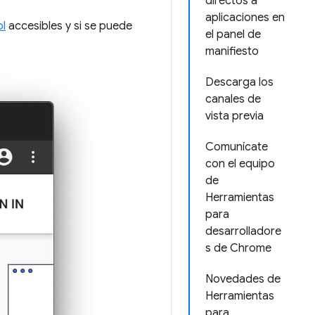
directos a
aplicaciones en
ol
accesibles y si se puede
el panel de
manifiesto
Descarga los
canales de
vista previa
Comunícate
con el equipo
de
Herramientas
para
desarrolladore
s de Chrome
Novedades de
Herramientas
para