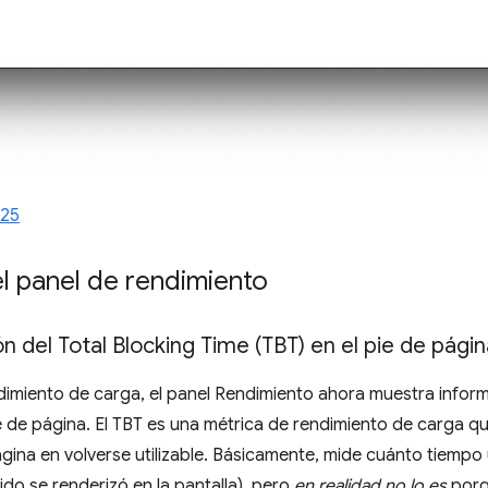
25
l panel de rendimiento
n del Total Blocking Time (TBT) en el pie de págin
ndimiento de carga, el panel Rendimiento ahora muestra infor
e de página. El TBT es una métrica de rendimiento de carga qu
gina en volverse utilizable. Básicamente, mide cuánto tiemp
ido se renderizó en la pantalla), pero
en realidad no lo es
porq