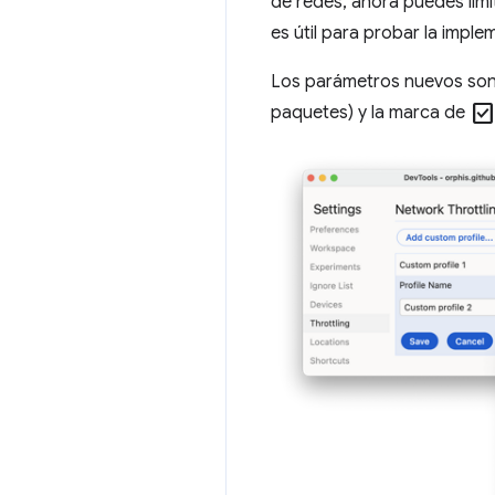
de redes, ahora puedes limi
es útil para probar la impl
Los parámetros nuevos so
check_bo
paquetes) y la marca de