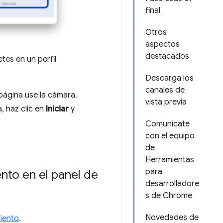
final
Otros
aspectos
destacados
tes en un perfil
Descarga los
canales de
 página use la cámara.
vista previa
a, haz clic en
Iniciar
y
Comunícate
con el equipo
de
Herramientas
para
nto en el panel de
desarrolladore
s de Chrome
Novedades de
iento
.