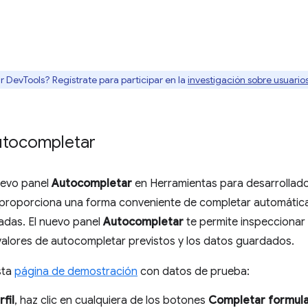
r DevTools? Regístrate para participar en la
investigación sobre usuari
utocompletar
uevo panel
Autocompletar
en Herramientas para desarrollado
proporciona una forma conveniente de completar automáticam
adas. El nuevo panel
Autocompletar
te permite inspeccionar 
valores de autocompletar previstos y los datos guardados.
sta
página de demostración
con datos de prueba:
fil
, haz clic en cualquiera de los botones
Completar formul