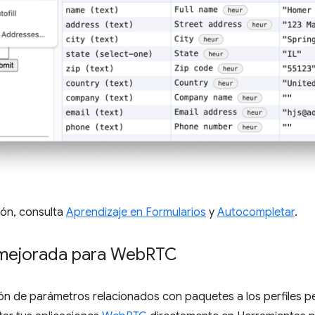
ión, consulta
Aprendizaje en Formularios
y
Autocompletar
.
 mejorada para Web
RTC
ón de parámetros relacionados con paquetes a los perfiles pe