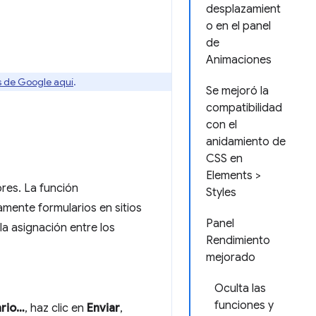
desplazamient
o en el panel
de
Animaciones
os de Google aquí
.
Se mejoró la
compatibilidad
con el
anidamiento de
CSS en
Elements >
res. La función
Styles
ente formularios en sitios
Panel
la asignación entre los
Rendimiento
mejorado
Oculta las
funciones y
ario…
, haz clic en
Enviar
,