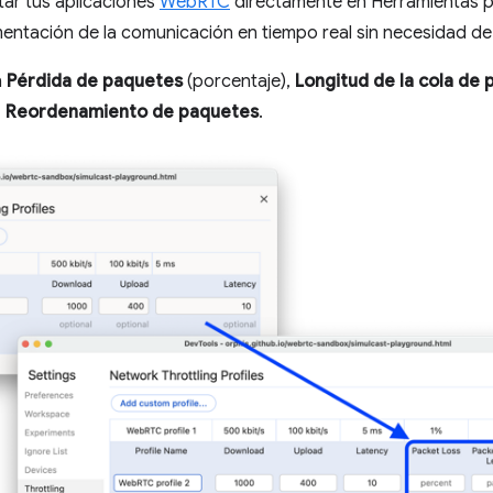
tar tus aplicaciones
WebRTC
directamente en Herramientas p
ementación de la comunicación en tiempo real sin necesidad de
n
Pérdida de paquetes
(porcentaje),
Longitud de la cola de
x
Reordenamiento de paquetes
.