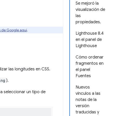
Se mejoró la
visualización de
las
propiedades.
os de Google aquí
.
Lighthouse 8.4
en el panel de
Lighthouse
Cómo ordenar
fragmentos en
izar las longitudes en CSS.
el panel
Fuentes
ing
).
Nuevos
ra seleccionar un tipo de
vínculos a las
notas de la
versión
traducidas y