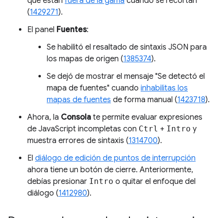
que están
fuera de la gama
cuando se recortan
(
1429271
).
El panel
Fuentes
:
Se habilitó el resaltado de sintaxis JSON para
los mapas de origen (
1385374
).
Se dejó de mostrar el mensaje "Se detectó el
mapa de fuentes" cuando
inhabilitas los
mapas de fuentes
de forma manual (
1423718
).
Ahora, la
Consola
te permite evaluar expresiones
de JavaScript incompletas con
Ctrl
+
Intro
y
muestra errores de sintaxis (
1314700
).
El
diálogo de edición de puntos de interrupción
ahora tiene un botón de cierre. Anteriormente,
debías presionar
Intro
o quitar el enfoque del
diálogo (
1412980
).