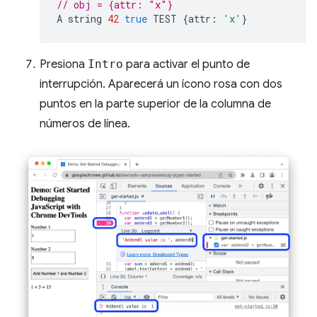
// obj = {attr: "x"}
A
string
42
true
TEST
{
attr
:
'x'
}
Presiona
Intro
para activar el punto de
interrupción. Aparecerá un ícono rosa con dos
puntos en la parte superior de la columna de
números de línea.