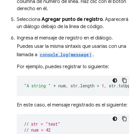
columna de número de línea. Haz clic con el botón
derecho en él.
Selecciona
Agregar punto de registro
. Aparecerá
un diálogo debajo de la línea de código.
Ingresa el mensaje de registro en el diálogo.
Puedes usar la misma sintaxis que usarías con una
llamada a
console.log(message)
.
Por ejemplo, puedes registrar lo siguiente:
"A string "
+
num
,
str
.
length
 > 
1
,
str
.
toUppe
En este caso, el mensaje registrado es el siguiente:
// str = "test"
// num = 42