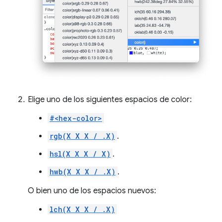
Elige uno de los siguientes espacios de color:
#<hex-color>
rgb(X X X / .X)
.
hsl(X X X / X)
.
hwb(X X X / .X)
.
O bien uno de los espacios nuevos:
lch(X X X / .X)