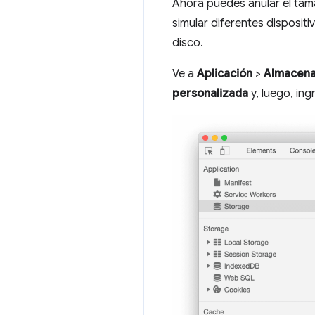
Ahora puedes anular el tam
simular diferentes disposit
disco.
Ve a
Aplicación
>
Almacen
personalizada
y, luego, in