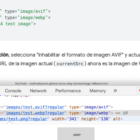
"
type
=
"image/avif"
"
type
=
"image/webp"
"A test image"
>

ción
, selecciona "Inhabilitar el formato de imagen AVIF" y actua
URL de la imagen actual (
currentSrc
) ahora es la imagen d