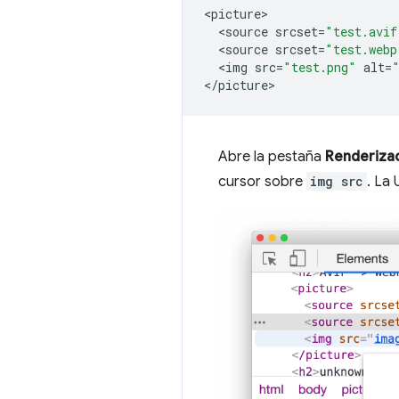
<
picture
<
source
srcset
=
"test.avif
<
source
srcset
=
"test.webp
<
img
src
=
"test.png"
alt
=
<
/picture
Abre la pestaña
Renderiza
cursor sobre
img src
. La 