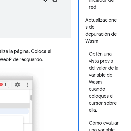
iniciador de
red
Actualizacione
s de
depuración de
Wasm
liza la página. Coloca el
Obtén una
e WebP de resguardo.
vista previa
del valor de la
variable de
Wasm
cuando
coloques el
cursor sobre
ella.
Cómo evaluar
una variable