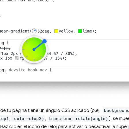
 tu página tiene un ángulo CSS aplicado (p.ej.,
backgroun
top1, color-stop2)
,
transform: rotate(angle)
), se mue
 Haz clic en el ícono de reloj para activar o desactivar la superp