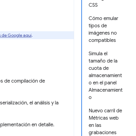
CSS
Cómo emular
tipos de
imágenes no
os de Google aquí
.
compatibles
Simula el
tamaño de la
cuota de
almacenamient
os de compilación de
o en el panel
Almacenamient
o
ialización, el análisis y la
Nuevo carril de
Métricas web
mplementación en detalle.
en las
grabaciones