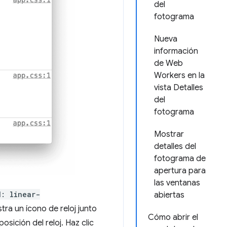
del
fotograma
Nueva
información
de Web
Workers en la
vista Detalles
del
fotograma
Mostrar
detalles del
fotograma de
apertura para
las ventanas
d: linear-
abiertas
stra un ícono de reloj junto
Cómo abrir el
osición del reloj. Haz clic