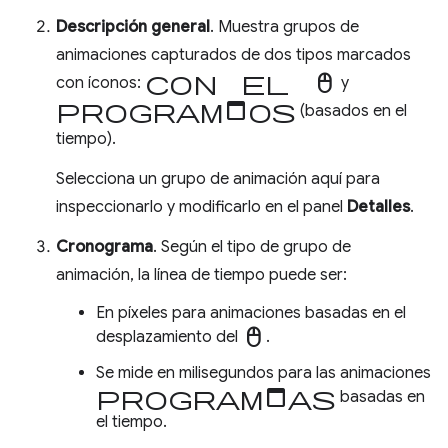
Descripción general
. Muestra grupos de
animaciones capturados de dos tipos marcados
con el mouse
con íconos:
y
programados
(basados en el
tiempo).
Selecciona un grupo de animación aquí para
inspeccionarlo y modificarlo en el panel
Detalles
.
Cronograma
. Según el tipo de grupo de
animación, la línea de tiempo puede ser:
En píxeles para animaciones basadas en el
mouse
desplazamiento del
.
Se mide en milisegundos para las animaciones
programadas
basadas en
el tiempo.