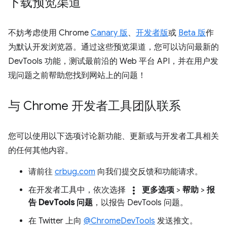
下载预览渠道
不妨考虑使用 Chrome
Canary 版
、
开发者版
或
Beta 版
作
为默认开发浏览器。通过这些预览渠道，您可以访问最新的
DevTools 功能，测试最前沿的 Web 平台 API，并在用户发
现问题之前帮助您找到网站上的问题！
与 Chrome 开发者工具团队联系
您可以使用以下选项讨论新功能、更新或与开发者工具相关
的任何其他内容。
请前往
crbug.com
向我们提交反馈和功能请求。
more_vert
在开发者工具中，依次选择
更多选项
>
帮助
>
报
告 DevTools 问题
，以报告 DevTools 问题。
在 Twitter 上向
@ChromeDevTools
发送推文。