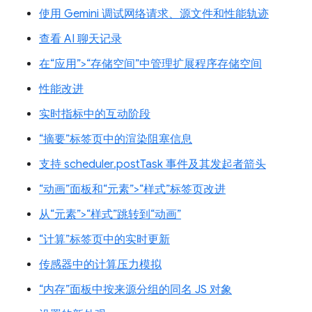
使用 Gemini 调试网络请求、源文件和性能轨迹
查看 AI 聊天记录
在“应用”>“存储空间”中管理扩展程序存储空间
性能改进
实时指标中的互动阶段
“摘要”标签页中的渲染阻塞信息
支持 scheduler.postTask 事件及其发起者箭头
“动画”面板和“元素”>“样式”标签页改进
从“元素”>“样式”跳转到“动画”
“计算”标签页中的实时更新
传感器中的计算压力模拟
“内存”面板中按来源分组的同名 JS 对象