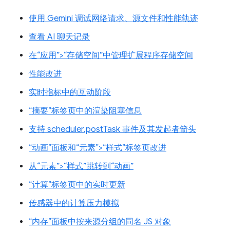
使用 Gemini 调试网络请求、源文件和性能轨迹
查看 AI 聊天记录
在“应用”>“存储空间”中管理扩展程序存储空间
性能改进
实时指标中的互动阶段
“摘要”标签页中的渲染阻塞信息
支持 scheduler.postTask 事件及其发起者箭头
“动画”面板和“元素”>“样式”标签页改进
从“元素”>“样式”跳转到“动画”
“计算”标签页中的实时更新
传感器中的计算压力模拟
“内存”面板中按来源分组的同名 JS 对象