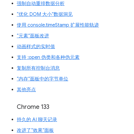
强制自动重排数据分析
“优化 DOM 大小”数据洞见
使用 console.timeStamp 扩展性能轨迹
“元素”面板改进
动画样式的实时值
支持 :open 伪类和各种伪元素
复制所有控制台消息
“内存”面板中的字节单位
其他亮点
Chrome 133
持久的 AI 聊天记录
改进了“效果”面板