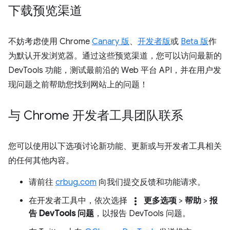
下载预览渠道
不妨考虑使用 Chrome
Canary 版
、
开发者版
或
Beta 版
作
为默认开发浏览器。通过这些预览渠道，您可以访问最新的
DevTools 功能，测试最前沿的 Web 平台 API，并在用户发
现问题之前帮助您找到网站上的问题！
与 Chrome 开发者工具团队联系
您可以使用以下选项讨论新功能、更新或与开发者工具相关
的任何其他内容。
请前往
crbug.com
向我们提交反馈和功能请求。
more_vert
在开发者工具中，依次选择
更多选项
>
帮助
>
报
告 DevTools 问题
，以报告 DevTools 问题。